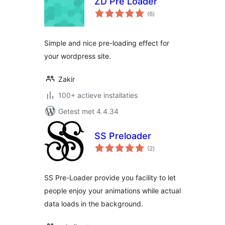
ZD Pre Loader
totaal
(6
)
waarderingen
Simple and nice pre-loading effect for
your wordpress site.
Zakir
100+ actieve installaties
Getest met 4.4.34
SS Preloader
totaal
(2
)
waarderingen
SS Pre-Loader provide you facility to let
people enjoy your animations while actual
data loads in the background.