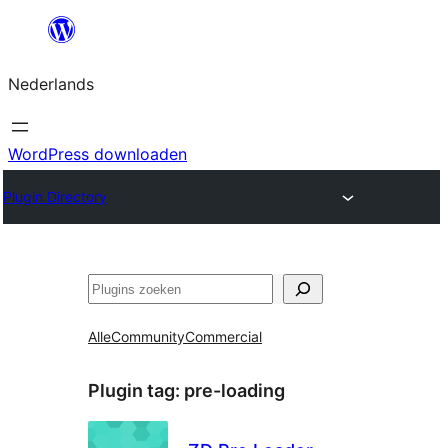
Ga
naar
Nederlands
de
inhoud
WordPress downloaden
Plugin Directory
Zoeken
Alle
Community
Commercial
Plugin tag:
pre-loading