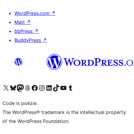
WordPress.com
↗
Matt
↗
bbPress
↗
BuddyPress
↗
Bezoek ons X (voorheen Twitter) account
Bezoek ons Bluesky account
Bezoek ons Mastodon account
Bezoek ons Threads account
Onze Facebook pagina bezoeken
Bezoek ons Instagram account
Bezoek ons LinkedIn account
Bezoek ons TikTok account
Bezoek ons YouTube kanaal
Bezoek ons Tumblr account
Code is poëzie.
The WordPress® trademark is the intellectual property
of the WordPress Foundation.