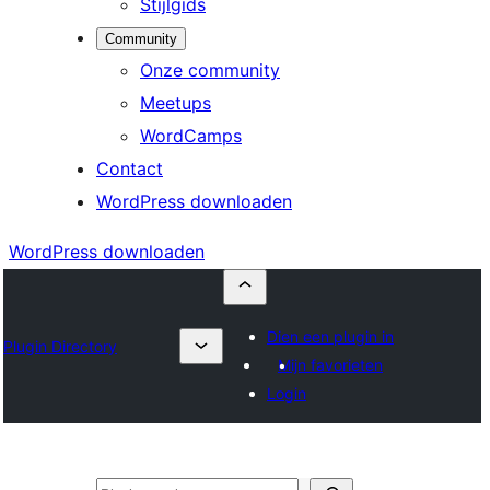
Stijlgids
Community
Onze community
Meetups
WordCamps
Contact
WordPress downloaden
WordPress downloaden
Dien een plugin in
Plugin Directory
Mijn favorieten
Login