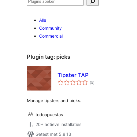
Zoeken
Alle
Community
Commercial
Plugin tag:
picks
Tipster TAP
totaal
(0
)
waarderingen
Manage tipsters and picks.
todoapuestas
20+ actieve installaties
Getest met 5.8.13