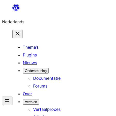
Ga
naar
Nederlands
de
inhoud
Thema’s
Plugins
Nieuws
Ondersteuning
Documentatie
Forums
Over
Vertalen
Vertaalproces