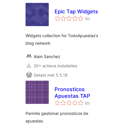
Epic Tap Widgets
totaal
(0
)
waarderingen
Widgets collection for TodoApuestas's
blog network
Alain Sanchez
20+ actieve installaties
Getest met 5.5.18
Pronosticos
Apuestas TAP
totaal
(0
)
waarderingen
Permite gestionar pronosticos de
apuestas