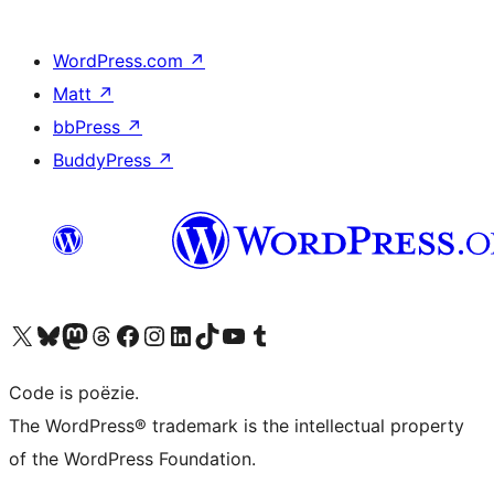
WordPress.com
↗
Matt
↗
bbPress
↗
BuddyPress
↗
Bezoek ons X (voorheen Twitter) account
Bezoek ons Bluesky account
Bezoek ons Mastodon account
Bezoek ons Threads account
Onze Facebook pagina bezoeken
Bezoek ons Instagram account
Bezoek ons LinkedIn account
Bezoek ons TikTok account
Bezoek ons YouTube kanaal
Bezoek ons Tumblr account
Code is poëzie.
The WordPress® trademark is the intellectual property
of the WordPress Foundation.