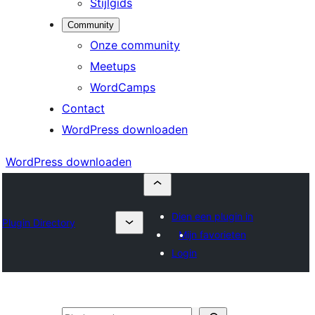
Stijlgids
Community
Onze community
Meetups
WordCamps
Contact
WordPress downloaden
WordPress downloaden
Dien een plugin in
Plugin Directory
Mijn favorieten
Login