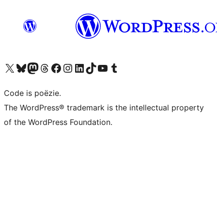
Bezoek ons X (voorheen Twitter) account
Bezoek ons Bluesky account
Bezoek ons Mastodon account
Bezoek ons Threads account
Onze Facebook pagina bezoeken
Bezoek ons Instagram account
Bezoek ons LinkedIn account
Bezoek ons TikTok account
Bezoek ons YouTube kanaal
Bezoek ons Tumblr account
Code is poëzie.
The WordPress® trademark is the intellectual property
of the WordPress Foundation.