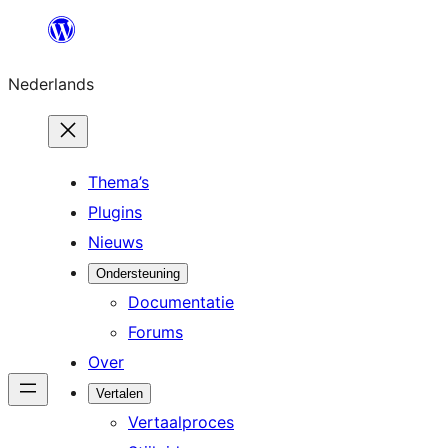
Ga
naar
Nederlands
de
inhoud
Thema’s
Plugins
Nieuws
Ondersteuning
Documentatie
Forums
Over
Vertalen
Vertaalproces