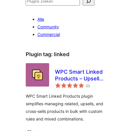
Zoeken
Alle
Community
Commercial
Plugin tag:
linked
WPC Smart Linked
Products – Upsells
totaal
& Cross-sells for
(2
)
waarderingen
WooCommerce
WPC Smart Linked Products plugin
simplifies managing related, upsells, and
cross-sells products in bulk with custom
rules and mixed combinations.