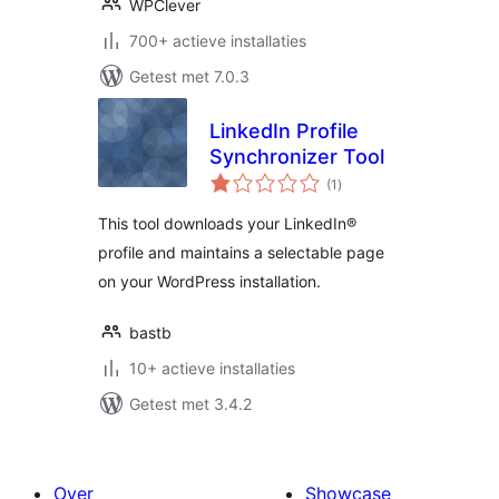
WPClever
700+ actieve installaties
Getest met 7.0.3
LinkedIn Profile
Synchronizer Tool
totaal
(1
)
waarderingen
This tool downloads your LinkedIn®
profile and maintains a selectable page
on your WordPress installation.
bastb
10+ actieve installaties
Getest met 3.4.2
Over
Showcase