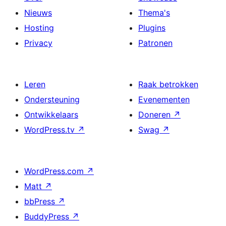
Nieuws
Thema's
Hosting
Plugins
Privacy
Patronen
Leren
Raak betrokken
Ondersteuning
Evenementen
Ontwikkelaars
Doneren
↗
WordPress.tv
↗
Swag
↗
WordPress.com
↗
Matt
↗
bbPress
↗
BuddyPress
↗