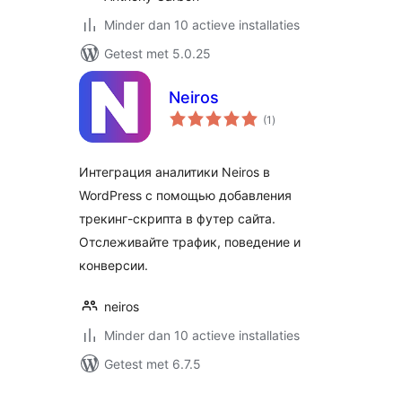
Minder dan 10 actieve installaties
Getest met 5.0.25
Neiros
totaal
(1
)
waarderingen
Интеграция аналитики Neiros в
WordPress с помощью добавления
трекинг-скрипта в футер сайта.
Отслеживайте трафик, поведение и
конверсии.
neiros
Minder dan 10 actieve installaties
Getest met 6.7.5