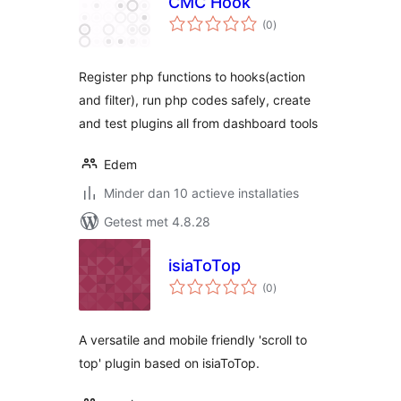
CMC Hook
totaal
(0
)
waarderingen
Register php functions to hooks(action
and filter), run php codes safely, create
and test plugins all from dashboard tools
Edem
Minder dan 10 actieve installaties
Getest met 4.8.28
isiaToTop
totaal
(0
)
waarderingen
A versatile and mobile friendly 'scroll to
top' plugin based on isiaToTop.