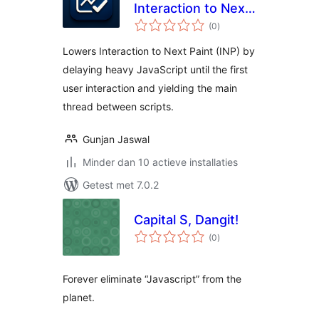
Interaction to Next
totaal
Paint Fixer
(0
)
waarderingen
Lowers Interaction to Next Paint (INP) by
delaying heavy JavaScript until the first
user interaction and yielding the main
thread between scripts.
Gunjan Jaswal
Minder dan 10 actieve installaties
Getest met 7.0.2
Capital S, Dangit!
totaal
(0
)
waarderingen
Forever eliminate “Javascript” from the
planet.