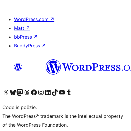
WordPress.com
↗
Matt
↗
bbPress
↗
BuddyPress
↗
Bezoek ons X (voorheen Twitter) account
Bezoek ons Bluesky account
Bezoek ons Mastodon account
Bezoek ons Threads account
Onze Facebook pagina bezoeken
Bezoek ons Instagram account
Bezoek ons LinkedIn account
Bezoek ons TikTok account
Bezoek ons YouTube kanaal
Bezoek ons Tumblr account
Code is poëzie.
The WordPress® trademark is the intellectual property
of the WordPress Foundation.