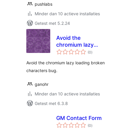
pushlabs
Minder dan 10 actieve installaties
Getest met 5.2.24
Avoid the
chromium lazy
totaal
loading broken
(0
)
waarderingen
characters bug
Avoid the chromium lazy loading broken
characters bug.
ganohr
Minder dan 10 actieve installaties
Getest met 6.3.8
GM Contact Form
totaal
(0
)
waarderingen