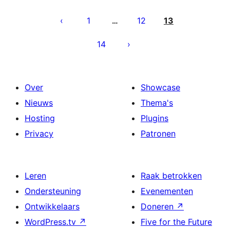
Berichten
paginering
1
12
13
…
14
Over
Showcase
Nieuws
Thema's
Hosting
Plugins
Privacy
Patronen
Leren
Raak betrokken
Ondersteuning
Evenementen
Ontwikkelaars
Doneren
↗
WordPress.tv
↗
Five for the Future