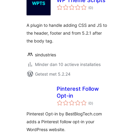
WP Theme Scripts
totaal
(0
)
waarderingen
A plugin to handle adding CSS and JS to
the header, footer and from 5.2.1 after
the body tag.
sindustries
Minder dan 10 actieve installaties
Getest met 5.2.24
Pinterest Follow
Opt-in
totaal
(0
)
waarderingen
Pinterest Opt-in by BestBlogTech.com
adds a Pinterest follow opt-in your
WordPress website.