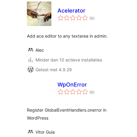
Acelerator
totaal
(0
)
waarderingen
Add ace editor to any textarea in admin.
Alec
Minder dan 10 actieve installaties
Getest met 4.9.29
WpOnError
totaal
(0
)
waarderingen
Register GlobalEventHandlers.onerror in
WordPress
Vitor Guia