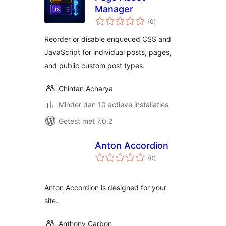
Manager
totaal
(0
)
waarderingen
Reorder or disable enqueued CSS and
JavaScript for individual posts, pages,
and public custom post types.
Chintan Acharya
Minder dan 10 actieve installaties
Getest met 7.0.2
Anton Accordion
totaal
(0
)
waarderingen
Anton Accordion is designed for your
site.
Anthony Carbon