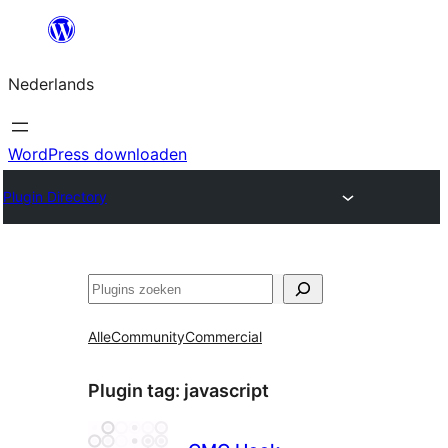
Ga
naar
Nederlands
de
inhoud
WordPress downloaden
Plugin Directory
Zoeken
Alle
Community
Commercial
Plugin tag:
javascript