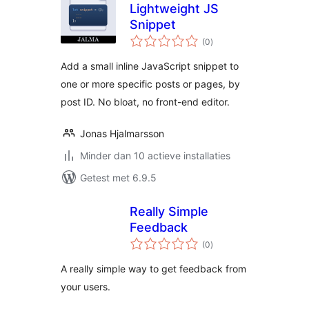
Lightweight JS
Snippet
totaal
(0
)
waarderingen
Add a small inline JavaScript snippet to
one or more specific posts or pages, by
post ID. No bloat, no front-end editor.
Jonas Hjalmarsson
Minder dan 10 actieve installaties
Getest met 6.9.5
Really Simple
Feedback
totaal
(0
)
waarderingen
A really simple way to get feedback from
your users.