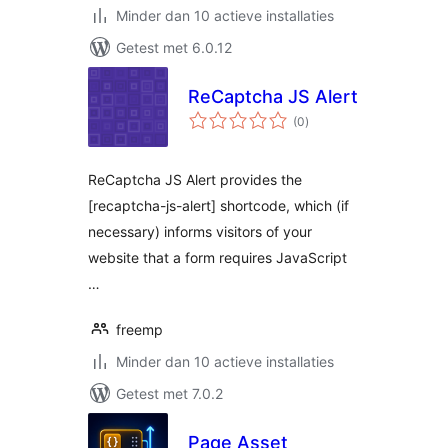
Minder dan 10 actieve installaties
Getest met 6.0.12
ReCaptcha JS Alert
totaal
(0
)
waarderingen
ReCaptcha JS Alert provides the
[recaptcha-js-alert] shortcode, which (if
necessary) informs visitors of your
website that a form requires JavaScript
…
freemp
Minder dan 10 actieve installaties
Getest met 7.0.2
Page Asset