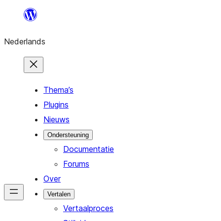
Ga
naar
Nederlands
de
inhoud
Thema’s
Plugins
Nieuws
Ondersteuning
Documentatie
Forums
Over
Vertalen
Vertaalproces