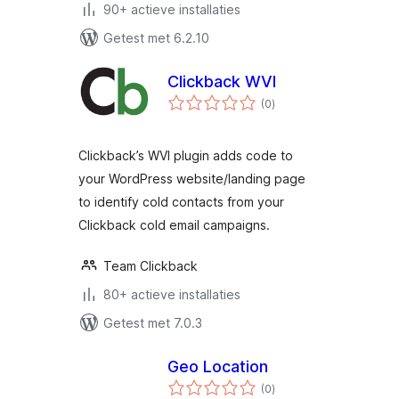
90+ actieve installaties
Getest met 6.2.10
Clickback WVI
totaal
(0
)
waarderingen
Clickback’s WVI plugin adds code to
your WordPress website/landing page
to identify cold contacts from your
Clickback cold email campaigns.
Team Clickback
80+ actieve installaties
Getest met 7.0.3
Geo Location
totaal
(0
)
waarderingen