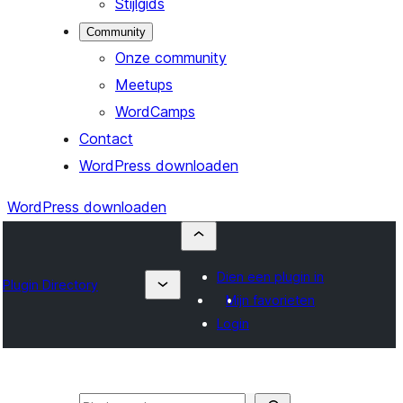
Stijlgids
Community
Onze community
Meetups
WordCamps
Contact
WordPress downloaden
WordPress downloaden
Dien een plugin in
Plugin Directory
Mijn favorieten
Login