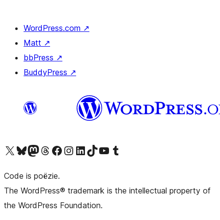
WordPress.com
↗
Matt
↗
bbPress
↗
BuddyPress
↗
Bezoek ons X (voorheen Twitter) account
Bezoek ons Bluesky account
Bezoek ons Mastodon account
Bezoek ons Threads account
Onze Facebook pagina bezoeken
Bezoek ons Instagram account
Bezoek ons LinkedIn account
Bezoek ons TikTok account
Bezoek ons YouTube kanaal
Bezoek ons Tumblr account
Code is poëzie.
The WordPress® trademark is the intellectual property of
the WordPress Foundation.