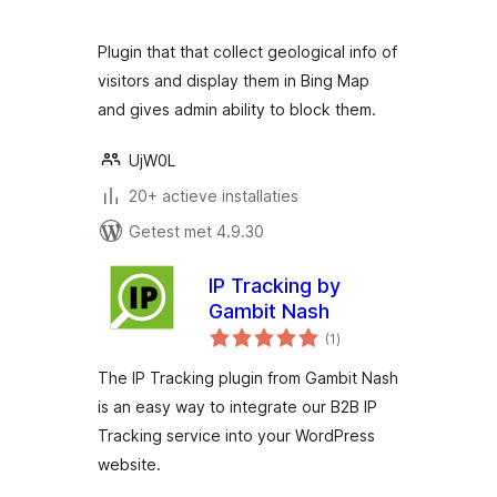
Plugin that that collect geological info of
visitors and display them in Bing Map
and gives admin ability to block them.
UjW0L
20+ actieve installaties
Getest met 4.9.30
IP Tracking by
Gambit Nash
totaal
(1
)
waarderingen
The IP Tracking plugin from Gambit Nash
is an easy way to integrate our B2B IP
Tracking service into your WordPress
website.