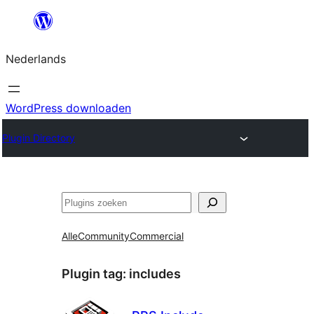
Ga
naar
Nederlands
de
inhoud
WordPress downloaden
Plugin Directory
Zoeken
Alle
Community
Commercial
Plugin tag:
includes