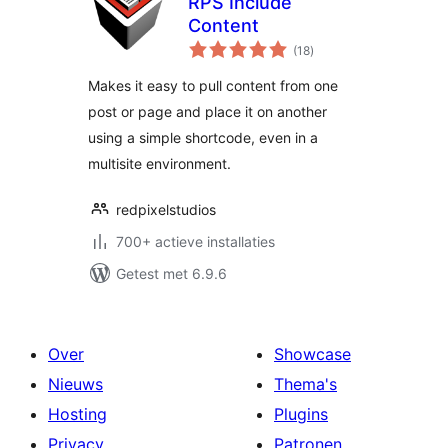
RPS Include
Content
totaal
(18
)
waarderingen
Makes it easy to pull content from one
post or page and place it on another
using a simple shortcode, even in a
multisite environment.
redpixelstudios
700+ actieve installaties
Getest met 6.9.6
Over
Showcase
Nieuws
Thema's
Hosting
Plugins
Privacy
Patronen