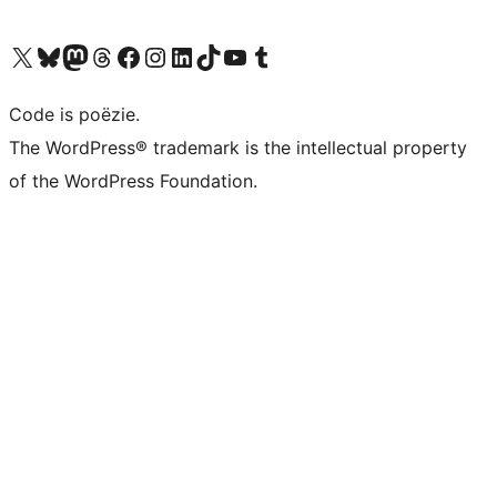
Bezoek ons X (voorheen Twitter) account
Bezoek ons Bluesky account
Bezoek ons Mastodon account
Bezoek ons Threads account
Onze Facebook pagina bezoeken
Bezoek ons Instagram account
Bezoek ons LinkedIn account
Bezoek ons TikTok account
Bezoek ons YouTube kanaal
Bezoek ons Tumblr account
Code is poëzie.
The WordPress® trademark is the intellectual property
of the WordPress Foundation.