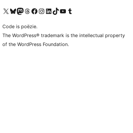
Bezoek ons X (voorheen Twitter) account
Bezoek ons Bluesky account
Bezoek ons Mastodon account
Bezoek ons Threads account
Onze Facebook pagina bezoeken
Bezoek ons Instagram account
Bezoek ons LinkedIn account
Bezoek ons TikTok account
Bezoek ons YouTube kanaal
Bezoek ons Tumblr account
Code is poëzie.
The WordPress® trademark is the intellectual property
of the WordPress Foundation.