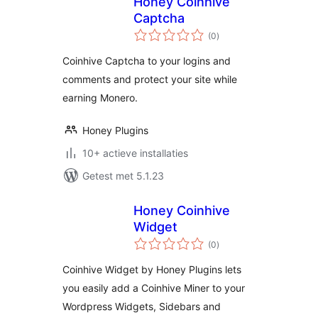
Honey Coinhive
Captcha
totaal
(0
)
waarderingen
Coinhive Captcha to your logins and
comments and protect your site while
earning Monero.
Honey Plugins
10+ actieve installaties
Getest met 5.1.23
Honey Coinhive
Widget
totaal
(0
)
waarderingen
Coinhive Widget by Honey Plugins lets
you easily add a Coinhive Miner to your
Wordpress Widgets, Sidebars and