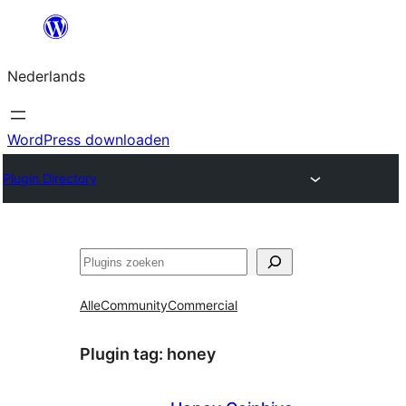
Ga
naar
Nederlands
de
inhoud
WordPress downloaden
Plugin Directory
Zoeken
Alle
Community
Commercial
Plugin tag:
honey