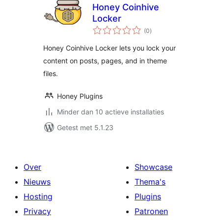
Honey Coinhive
Locker
totaal
(0
)
waarderingen
Honey Coinhive Locker lets you lock your
content on posts, pages, and in theme
files.
Honey Plugins
Minder dan 10 actieve installaties
Getest met 5.1.23
Over
Showcase
Nieuws
Thema's
Hosting
Plugins
Privacy
Patronen