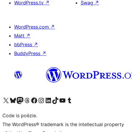
WordPress.tv
↗
Swag
↗
WordPress.com
↗
Matt
↗
bbPress
↗
BuddyPress
↗
Bezoek ons X (voorheen Twitter) account
Bezoek ons Bluesky account
Bezoek ons Mastodon account
Bezoek ons Threads account
Onze Facebook pagina bezoeken
Bezoek ons Instagram account
Bezoek ons LinkedIn account
Bezoek ons TikTok account
Bezoek ons YouTube kanaal
Bezoek ons Tumblr account
Code is poëzie.
The WordPress® trademark is the intellectual property