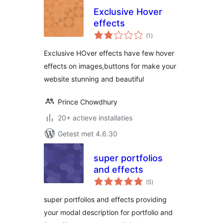
Exclusive Hover
effects
totaal
(1
)
waarderingen
Exclusive HOver effects have few hover
effects on images,buttons for make your
website stunning and beautiful
Prince Chowdhury
20+ actieve installaties
Getest met 4.6.30
super portfolios
and effects
totaal
(5
)
waarderingen
super portfolios and effects providing
your modal description for portfolio and