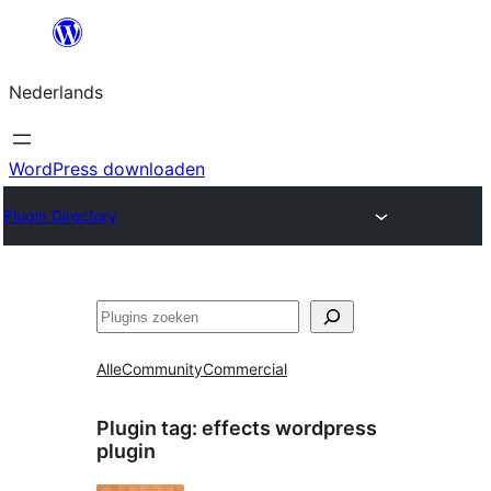
Ga
naar
Nederlands
de
inhoud
WordPress downloaden
Plugin Directory
Zoeken
Alle
Community
Commercial
Plugin tag:
effects wordpress
plugin