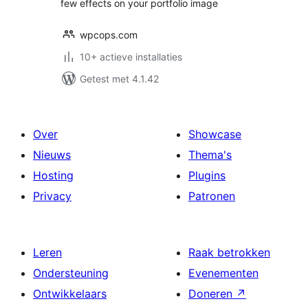
few effects on your portfolio image
wpcops.com
10+ actieve installaties
Getest met 4.1.42
Over
Showcase
Nieuws
Thema's
Hosting
Plugins
Privacy
Patronen
Leren
Raak betrokken
Ondersteuning
Evenementen
Ontwikkelaars
Doneren
↗