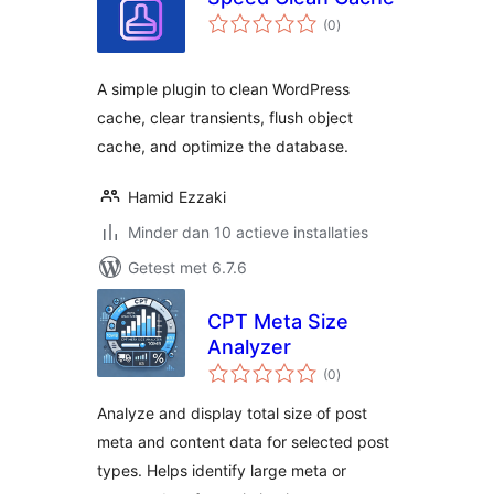
totaal
(0
)
waarderingen
A simple plugin to clean WordPress
cache, clear transients, flush object
cache, and optimize the database.
Hamid Ezzaki
Minder dan 10 actieve installaties
Getest met 6.7.6
CPT Meta Size
Analyzer
totaal
(0
)
waarderingen
Analyze and display total size of post
meta and content data for selected post
types. Helps identify large meta or