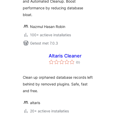
and Automated Cleanup. Boost
performance by reducing database
bloat.
Nazmul Hasan Robin
100+ actieve installaties
Getest met 7.0.3
Altaris Cleaner
totaal
(0
)
waarderingen
Clean up orphaned database records left
behind by removed plugins. Safe, fast
and free.
altaris
20+ actieve installaties