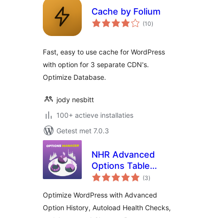
Cache by Folium
totaal
(10
)
waarderingen
Fast, easy to use cache for WordPress
with option for 3 separate CDN's.
Optimize Database.
jody nesbitt
100+ actieve installaties
Getest met 7.0.3
NHR Advanced
Options Table
totaal
Manager &
(3
)
waarderingen
Autoload Optimizer
Optimize WordPress with Advanced
Option History, Autoload Health Checks,