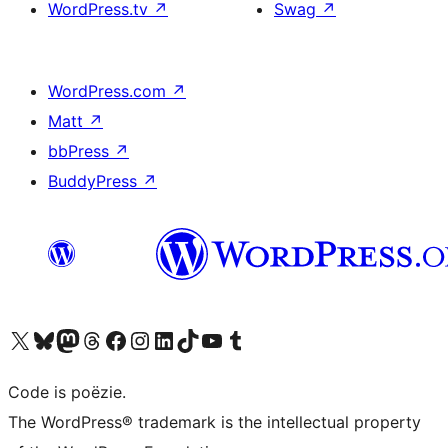
WordPress.tv
↗
Swag
↗
WordPress.com
↗
Matt
↗
bbPress
↗
BuddyPress
↗
Bezoek ons X (voorheen Twitter) account
Bezoek ons Bluesky account
Bezoek ons Mastodon account
Bezoek ons Threads account
Onze Facebook pagina bezoeken
Bezoek ons Instagram account
Bezoek ons LinkedIn account
Bezoek ons TikTok account
Bezoek ons YouTube kanaal
Bezoek ons Tumblr account
Code is poëzie.
The WordPress® trademark is the intellectual property