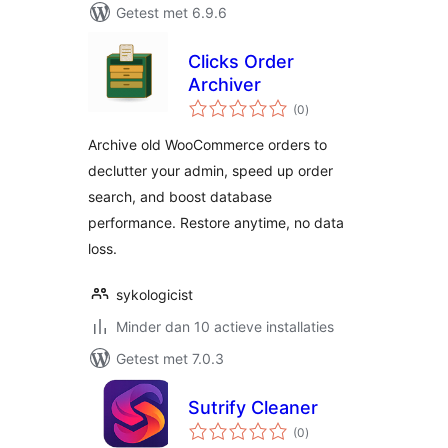
Getest met 6.9.6
Clicks Order
Archiver
totaal
(0
)
waarderingen
Archive old WooCommerce orders to
declutter your admin, speed up order
search, and boost database
performance. Restore anytime, no data
loss.
sykologicist
Minder dan 10 actieve installaties
Getest met 7.0.3
Sutrify Cleaner
totaal
(0
)
waarderingen