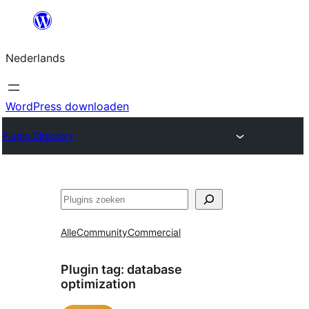
Ga
naar
Nederlands
de
inhoud
WordPress downloaden
Plugin Directory
Zoeken
Alle
Community
Commercial
Plugin tag:
database
optimization