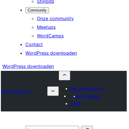
Stijlgids
Community
Onze community
Meetups
WordCamps
Contact
WordPress downloaden
WordPress downloaden
Dien een plugin in
Plugin Directory
Mijn favorieten
Login