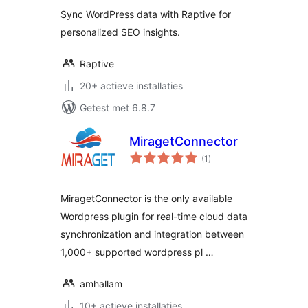
Sync WordPress data with Raptive for
personalized SEO insights.
Raptive
20+ actieve installaties
Getest met 6.8.7
MiragetConnector
totaal
(1
)
waarderingen
MiragetConnector is the only available
Wordpress plugin for real-time cloud data
synchronization and integration between
1,000+ supported wordpress pl …
amhallam
10+ actieve installaties