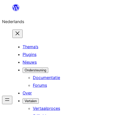
Ga
naar
Nederlands
de
inhoud
Thema’s
Plugins
Nieuws
Ondersteuning
Documentatie
Forums
Over
Vertalen
Vertaalproces