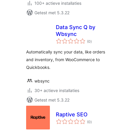
100+ actieve installaties
Getest met 5.3.22
Data Sync Q by
Wbsync
totaal
(0
)
waarderingen
Automatically sync your data, like orders
and inventory, from WooCommerce to
Quickbooks.
wbsync
30+ actieve installaties
Getest met 5.3.22
Raptive SEO
totaal
(0
)
waarderingen