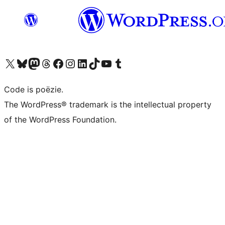
Bezoek ons X (voorheen Twitter) account
Bezoek ons Bluesky account
Bezoek ons Mastodon account
Bezoek ons Threads account
Onze Facebook pagina bezoeken
Bezoek ons Instagram account
Bezoek ons LinkedIn account
Bezoek ons TikTok account
Bezoek ons YouTube kanaal
Bezoek ons Tumblr account
Code is poëzie.
The WordPress® trademark is the intellectual property
of the WordPress Foundation.