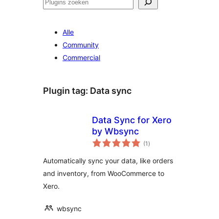
Zoeken
Alle
Community
Commercial
Plugin tag:
Data sync
Data Sync for Xero
by Wbsync
totaal
(1
)
waarderingen
Automatically sync your data, like orders
and inventory, from WooCommerce to
Xero.
wbsync