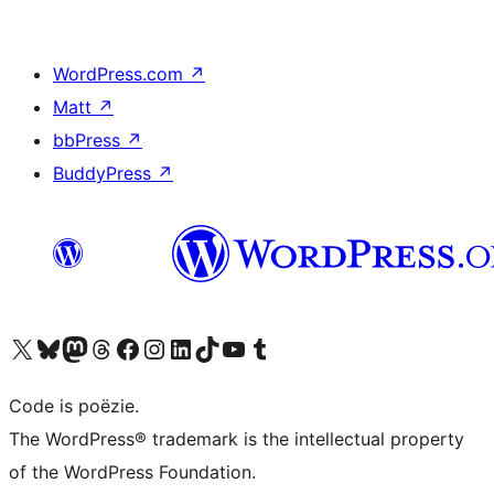
WordPress.com
↗
Matt
↗
bbPress
↗
BuddyPress
↗
Bezoek ons X (voorheen Twitter) account
Bezoek ons Bluesky account
Bezoek ons Mastodon account
Bezoek ons Threads account
Onze Facebook pagina bezoeken
Bezoek ons Instagram account
Bezoek ons LinkedIn account
Bezoek ons TikTok account
Bezoek ons YouTube kanaal
Bezoek ons Tumblr account
Code is poëzie.
The WordPress® trademark is the intellectual property
of the WordPress Foundation.