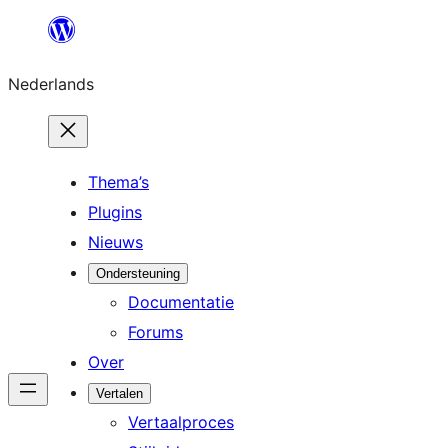
Ga
naar
Nederlands
de
inhoud
Thema’s
Plugins
Nieuws
Ondersteuning
Documentatie
Forums
Over
Vertalen
Vertaalproces