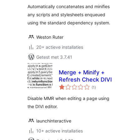
Automatically concatenates and minifies
any scripts and stylesheets enqueued
using the standard dependency system.
Weston Ruter
20+ actieve installaties
Getest met 3.7.41
Merge + Minify +
Refresh Check DIVI
totaal
(1
)
waarderingen
Disable MMR when editing a page using
the DIVI editor.
launchinteractive
10+ actieve installaties