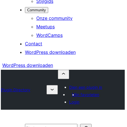
Stijlgids
Community
Onze community
Meetups
WordCamps
Contact
WordPress downloaden
WordPress downloaden
Dien een plugin in
Plugin Directory
Mijn favorieten
Login