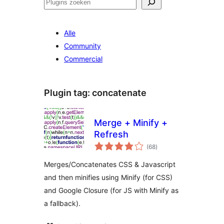
Zoeken
Alle
Community
Commercial
Plugin tag:
concatenate
Merge + Minify +
Refresh
totaal
(68
)
waarderingen
Merges/Concatenates CSS & Javascript
and then minifies using Minify (for CSS)
and Google Closure (for JS with Minify as
a fallback).