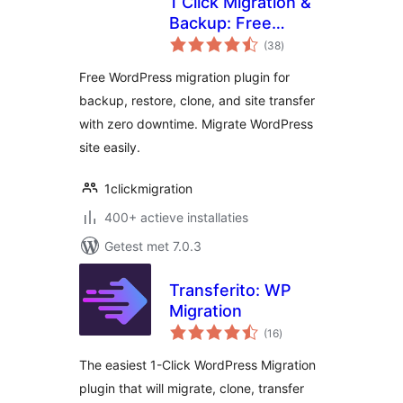
1 Click Migration &
Backup: Free
totaal
WordPress
(38
)
waarderingen
Migration Plugin
Free WordPress migration plugin for
with Zero
backup, restore, clone, and site transfer
Downtime & Easy
with zero downtime. Migrate WordPress
Clone
site easily.
1clickmigration
400+ actieve installaties
Getest met 7.0.3
Transferito: WP
Migration
totaal
(16
)
waarderingen
The easiest 1-Click WordPress Migration
plugin that will migrate, clone, transfer