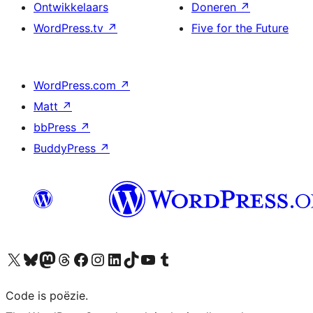
Ontwikkelaars
Doneren
↗
WordPress.tv
↗
Five for the Future
WordPress.com
↗
Matt
↗
bbPress
↗
BuddyPress
↗
Bezoek ons X (voorheen Twitter) account
Bezoek ons Bluesky account
Bezoek ons Mastodon account
Bezoek ons Threads account
Onze Facebook pagina bezoeken
Bezoek ons Instagram account
Bezoek ons LinkedIn account
Bezoek ons TikTok account
Bezoek ons YouTube kanaal
Bezoek ons Tumblr account
Code is poëzie.