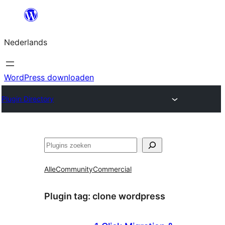
Ga
naar
Nederlands
de
inhoud
WordPress downloaden
Plugin Directory
Zoeken
Alle
Community
Commercial
Plugin tag:
clone wordpress