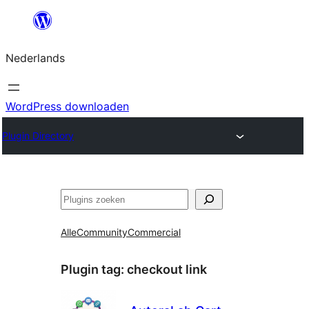
Ga
naar
Nederlands
de
inhoud
WordPress downloaden
Plugin Directory
Zoeken
Alle
Community
Commercial
Plugin tag:
checkout link