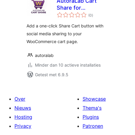
AutoraLab Cart
Share for
totaal
WooCommerce
(0
)
waarderingen
Add a one-click Share Cart button with
social media sharing to your
WooCommerce cart page.
autoralab
Minder dan 10 actieve installaties
Getest met 6.9.5
Over
Showcase
Nieuws
Thema's
Hosting
Plugins
Privacy
Patronen