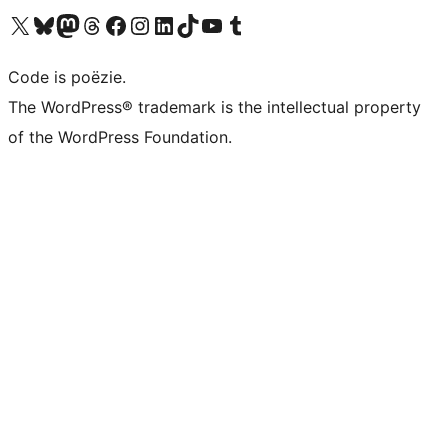
Bezoek ons X (voorheen Twitter) account
Bezoek ons Bluesky account
Bezoek ons Mastodon account
Bezoek ons Threads account
Onze Facebook pagina bezoeken
Bezoek ons Instagram account
Bezoek ons LinkedIn account
Bezoek ons TikTok account
Bezoek ons YouTube kanaal
Bezoek ons Tumblr account
Code is poëzie.
The WordPress® trademark is the intellectual property
of the WordPress Foundation.