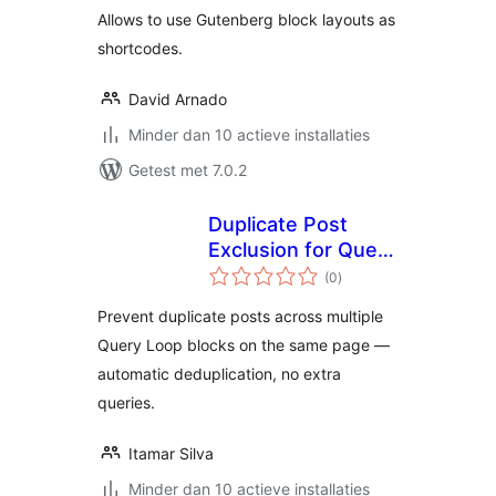
Allows to use Gutenberg block layouts as
shortcodes.
David Arnado
Minder dan 10 actieve installaties
Getest met 7.0.2
Duplicate Post
Exclusion for Query
totaal
Loop Block
(0
)
waarderingen
Prevent duplicate posts across multiple
Query Loop blocks on the same page —
automatic deduplication, no extra
queries.
Itamar Silva
Minder dan 10 actieve installaties