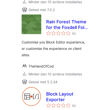
Minder dan 10 actieve installaties
Getest met 7.0.2
Rain Forest Theme
for the Foxdell Folio
totaal
Block Editor
(0
)
waarderingen
Customiser
Customise you Block Editor experience,
or customise the experience on client
sites.
TheHandOfCod
Minder dan 10 actieve installaties
Getest met 5.2.24
Block Layout
Exporter
totaal
(0
)
waarderingen