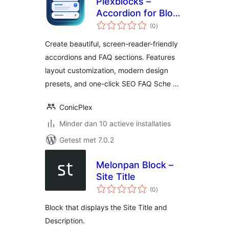
Plexblocks –
Accordion for Block
totaal
Editor
(0
)
waarderingen
Create beautiful, screen-reader-friendly
accordions and FAQ sections. Features
layout customization, modern design
presets, and one-click SEO FAQ Sche …
ConicPlex
Minder dan 10 actieve installaties
Getest met 7.0.2
Melonpan Block –
Site Title
totaal
(0
)
waarderingen
Block that displays the Site Title and
Description.