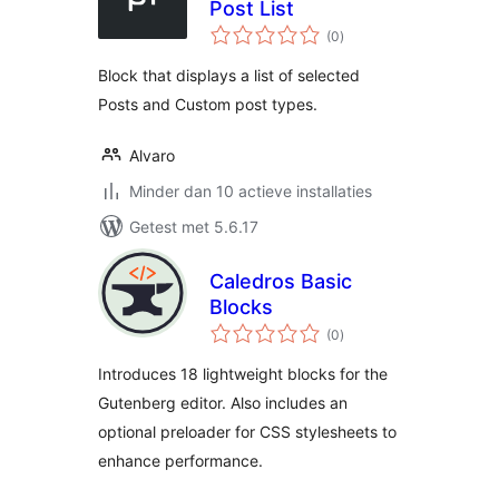
Post List
totaal
(0
)
waarderingen
Block that displays a list of selected
Posts and Custom post types.
Alvaro
Minder dan 10 actieve installaties
Getest met 5.6.17
Caledros Basic
Blocks
totaal
(0
)
waarderingen
Introduces 18 lightweight blocks for the
Gutenberg editor. Also includes an
optional preloader for CSS stylesheets to
enhance performance.