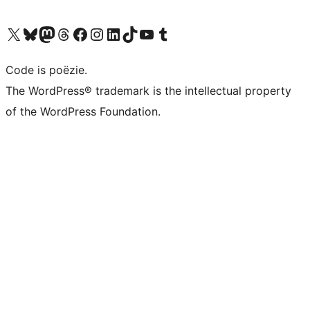
Bezoek ons X (voorheen Twitter) account
Bezoek ons Bluesky account
Bezoek ons Mastodon account
Bezoek ons Threads account
Onze Facebook pagina bezoeken
Bezoek ons Instagram account
Bezoek ons LinkedIn account
Bezoek ons TikTok account
Bezoek ons YouTube kanaal
Bezoek ons Tumblr account
Code is poëzie.
The WordPress® trademark is the intellectual property
of the WordPress Foundation.