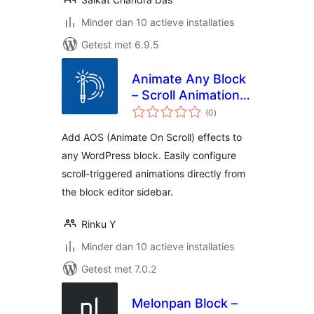
Minder dan 10 actieve installaties
Getest met 6.9.5
Animate Any Block
– Scroll Animations
totaal
& Motion Effects
(0
)
waarderingen
for Gutenberg
Add AOS (Animate On Scroll) effects to
any WordPress block. Easily configure
scroll-triggered animations directly from
the block editor sidebar.
Rinku Y
Minder dan 10 actieve installaties
Getest met 7.0.2
Melonpan Block –