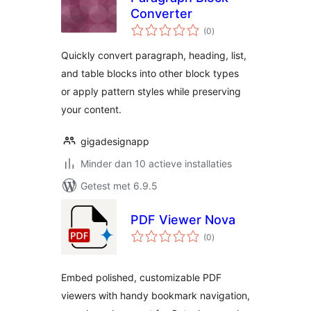
Converter
totaal
(0
)
waarderingen
Quickly convert paragraph, heading, list,
and table blocks into other block types
or apply pattern styles while preserving
your content.
gigadesignapp
Minder dan 10 actieve installaties
Getest met 6.9.5
PDF Viewer Nova
totaal
(0
)
waarderingen
Embed polished, customizable PDF
viewers with handy bookmark navigation,