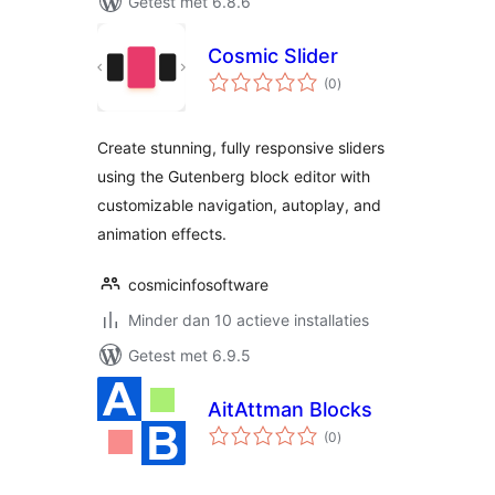
Getest met 6.8.6
Cosmic Slider
totaal
(0
)
waarderingen
Create stunning, fully responsive sliders
using the Gutenberg block editor with
customizable navigation, autoplay, and
animation effects.
cosmicinfosoftware
Minder dan 10 actieve installaties
Getest met 6.9.5
AitAttman Blocks
totaal
(0
)
waarderingen