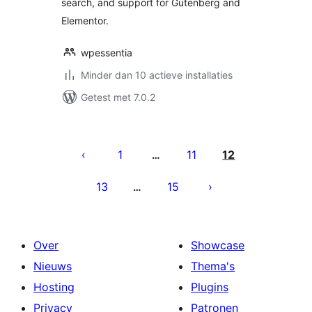
search, and support for Gutenberg and
Elementor.
wpessentia
Minder dan 10 actieve installaties
Getest met 7.0.2
Berichten
paginering
1
11
12
…
13
15
…
Over
Showcase
Nieuws
Thema's
Hosting
Plugins
Privacy
Patronen