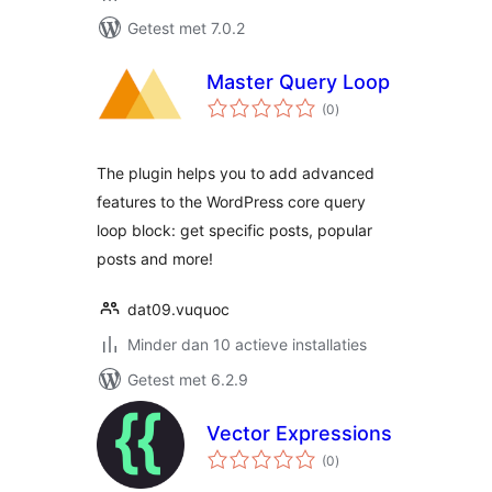
Getest met 7.0.2
Master Query Loop
totaal
(0
)
waarderingen
The plugin helps you to add advanced
features to the WordPress core query
loop block: get specific posts, popular
posts and more!
dat09.vuquoc
Minder dan 10 actieve installaties
Getest met 6.2.9
Vector Expressions
totaal
(0
)
waarderingen