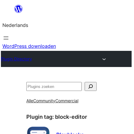
Ga
naar
Nederlands
de
inhoud
WordPress downloaden
Plugin Directory
Zoeken
Alle
Community
Commercial
Plugin tag:
block-editor