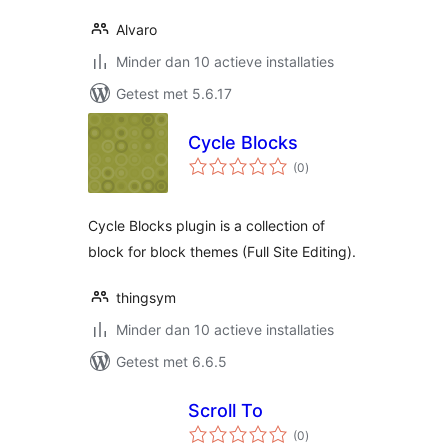
Alvaro
Minder dan 10 actieve installaties
Getest met 5.6.17
Cycle Blocks
totaal
(0
)
waarderingen
Cycle Blocks plugin is a collection of
block for block themes (Full Site Editing).
thingsym
Minder dan 10 actieve installaties
Getest met 6.6.5
Scroll To
totaal
(0
)
waarderingen