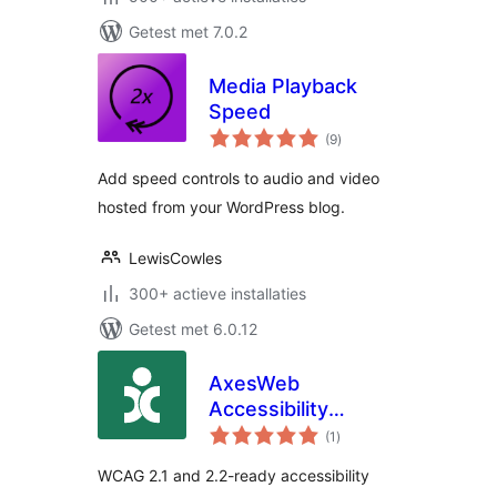
Getest met 7.0.2
Media Playback
Speed
totaal
(9
)
waarderingen
Add speed controls to audio and video
hosted from your WordPress blog.
LewisCowles
300+ actieve installaties
Getest met 6.0.12
AxesWeb
Accessibility
totaal
Solution
(1
)
waarderingen
WCAG 2.1 and 2.2-ready accessibility