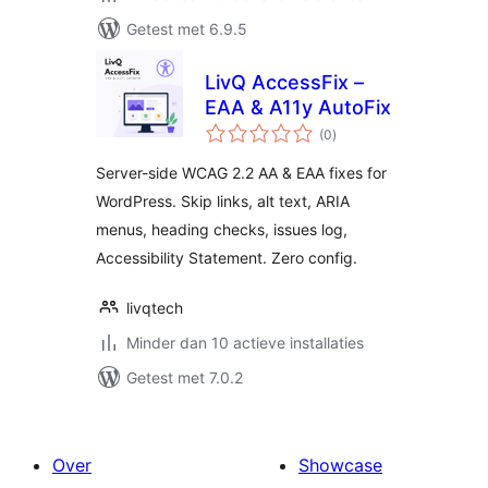
Getest met 6.9.5
LivQ AccessFix –
EAA & A11y AutoFix
totaal
(0
)
waarderingen
Server-side WCAG 2.2 AA & EAA fixes for
WordPress. Skip links, alt text, ARIA
menus, heading checks, issues log,
Accessibility Statement. Zero config.
livqtech
Minder dan 10 actieve installaties
Getest met 7.0.2
Over
Showcase