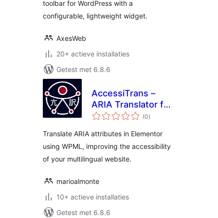
toolbar for WordPress with a
configurable, lightweight widget.
AxesWeb
20+ actieve installaties
Getest met 6.8.6
AccessiTrans –
ARIA Translator for
totaal
WPML & Elementor
(0
)
waarderingen
Translate ARIA attributes in Elementor
using WPML, improving the accessibility
of your multilingual website.
marioalmonte
10+ actieve installaties
Getest met 6.8.6