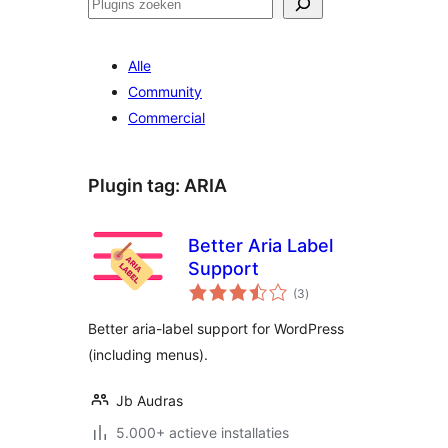
Zoeken
Alle
Community
Commercial
Plugin tag:
ARIA
Better Aria Label
Support
totaal
(3
)
waarderingen
Better aria-label support for WordPress
(including menus).
Jb Audras
5.000+ actieve installaties