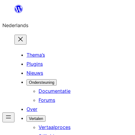
Ga
naar
Nederlands
de
inhoud
Thema’s
Plugins
Nieuws
Ondersteuning
Documentatie
Forums
Over
Vertalen
Vertaalproces