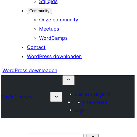
Stijlgids
Community
Onze community
Meetups
WordCamps
Contact
WordPress downloaden
WordPress downloaden
Dien een plugin in
Plugin Directory
Mijn favorieten
Login