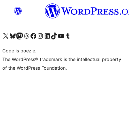
Bezoek ons X (voorheen Twitter) account
Bezoek ons Bluesky account
Bezoek ons Mastodon account
Bezoek ons Threads account
Onze Facebook pagina bezoeken
Bezoek ons Instagram account
Bezoek ons LinkedIn account
Bezoek ons TikTok account
Bezoek ons YouTube kanaal
Bezoek ons Tumblr account
Code is poëzie.
The WordPress® trademark is the intellectual property
of the WordPress Foundation.