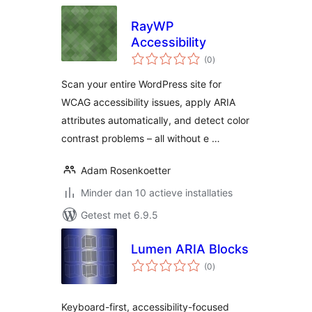
RayWP
Accessibility
totaal
(0
)
waarderingen
Scan your entire WordPress site for
WCAG accessibility issues, apply ARIA
attributes automatically, and detect color
contrast problems – all without e …
Adam Rosenkoetter
Minder dan 10 actieve installaties
Getest met 6.9.5
Lumen ARIA Blocks
totaal
(0
)
waarderingen
Keyboard-first, accessibility-focused