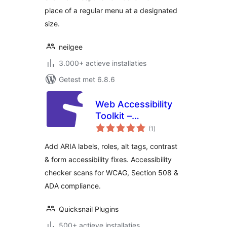
place of a regular menu at a designated
size.
neilgee
3.000+ actieve installaties
Getest met 6.8.6
Web Accessibility
Toolkit –
totaal
Accessibility
(1
)
waarderingen
Checker & ARIA for
Add ARIA labels, roles, alt tags, contrast
WCAG, Section 508
& form accessibility fixes. Accessibility
& ADA Compliance
checker scans for WCAG, Section 508 &
ADA compliance.
Quicksnail Plugins
500+ actieve installaties