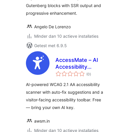
Gutenberg blocks with SSR output and
progressive enhancement.
Angelo De Lorenzo
Minder dan 10 actieve installaties
Getest met 6.9.5
AccessMate – AI
Accessibility
totaal
Scanner & Widget
(0
)
waarderingen
AI-powered WCAG 2.1 AA accessibility
scanner with auto-fix suggestions and a
visitor-facing accessibility toolbar. Free
— bring your own AI key.
awsm.in
Minder dan 10 actieve installaties