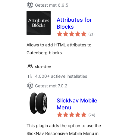
Getest met 6.9.5
Attributes for
Blocks
totaal
(21
)
waarderingen
Allows to add HTML attributes to
Gutenberg blocks.
ska-dev
4.000+ actieve installaties
Getest met 7.0.2
SlickNav Mobile
Menu
totaal
(24
)
waarderingen
This plugin adds the option to use the
SlickNav Responsive Mobile Menu in