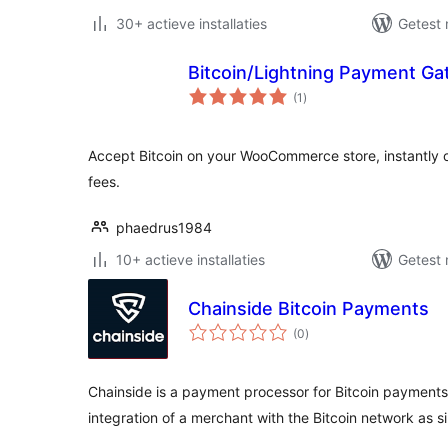
30+ actieve installaties
Getest 
Bitcoin/Lightning Payment Ga
totaal
(1
)
waarderingen
Accept Bitcoin on your WooCommerce store, instantly o
fees.
phaedrus1984
10+ actieve installaties
Getest 
Chainside Bitcoin Payments
totaal
(0
)
waarderingen
Chainside is a payment processor for Bitcoin payments
integration of a merchant with the Bitcoin network as 