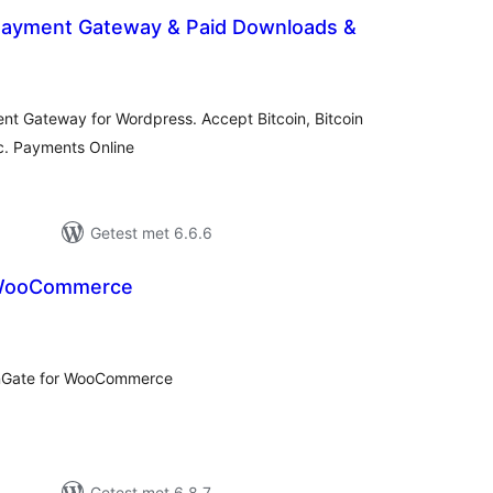
 Payment Gateway & Paid Downloads &
otaal
waarderingen
ment Gateway for Wordpress. Accept Bitcoin, Bitcoin
tc. Payments Online
Getest met 6.6.6
 WooCommerce
otaal
aarderingen
inGate for WooCommerce
Getest met 6.8.7