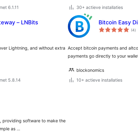
met 6.1.11
30+ actieve installaties
teway – LNBits
Bitcoin Easy D
to
(4
)
w
ver Lightning, and without extra
Accept bitcoin payments and altcoi
payments go directly to your walle
blockonomics
met 5.8.14
10+ actieve installaties
, providing software to make the
simple as …