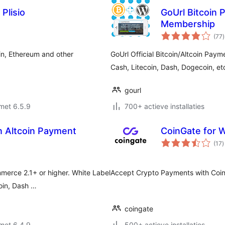
Plisio
GoUrl Bitcoin
Membership
t
(77
)
in, Ethereum and other
GoUrl Official Bitcoin/Altcoin Pay
Cash, Litecoin, Dash, Dogecoin, e
gourl
met 6.5.9
700+ actieve installaties
 Altcoin Payment
CoinGate for
t
(17
)
w
erce 2.1+ or higher. White Label
Accept Crypto Payments with Co
coin, Dash …
coingate
met 6.4.9
500+ actieve installaties