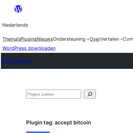
Ga
naar
Nederlands
de
inhoud
Thema’s
Plugins
Nieuws
Ondersteuning
Over
Vertalen
Com
WordPress downloaden
Plugin Directory
Zoeken
Plugin tag:
accept bitcoin