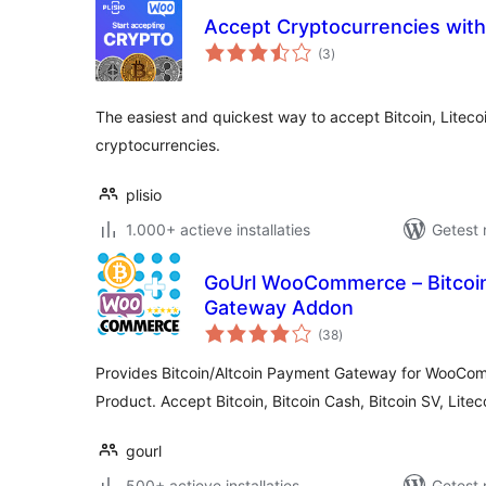
Accept Cryptocurrencies with 
totaal
(3
)
waarderingen
The easiest and quickest way to accept Bitcoin, Liteco
cryptocurrencies.
plisio
1.000+ actieve installaties
Getest 
GoUrl WooCommerce – Bitcoin
Gateway Addon
totaal
(38
)
waarderingen
Provides Bitcoin/Altcoin Payment Gateway for WooComm
Product. Accept Bitcoin, Bitcoin Cash, Bitcoin SV, Lite
gourl
500+ actieve installaties
Getest 