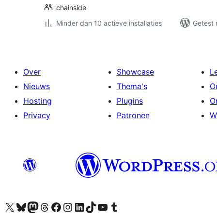
chainside
Minder dan 10 actieve installaties
Getest 
Over
Showcase
L
Nieuws
Thema's
O
Hosting
Plugins
O
Privacy
Patronen
W
Bezoek ons X (voorheen Twitter) account
Bezoek ons Bluesky account
Bezoek ons Mastodon account
Bezoek ons Threads account
Onze Facebook pagina bezoeken
Bezoek ons Instagram account
Bezoek ons LinkedIn account
Bezoek ons TikTok account
Bezoek ons YouTube kanaal
Bezoek ons Tumblr account