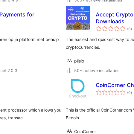
 Payments for
Accept Cryptoc
Downloads
to
(0
)
w
teren op je platform met behulp
The easiest and quickest way to ac
.
cryptocurrencies.
plisio
met 7.0.3
50+ actieve installaties
CoinCorner C
to
(0
)
w
ment processor which allows you
This is the official CoinCorner.c
ees, transac …
Bitcoin
CoinCorner