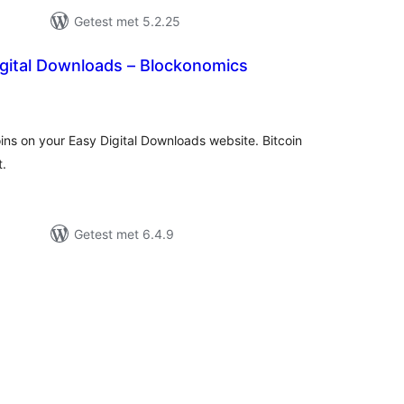
Getest met 5.2.25
igital Downloads – Blockonomics
taal
aarderingen
ns on your Easy Digital Downloads website. Bitcoin
t.
Getest met 6.4.9