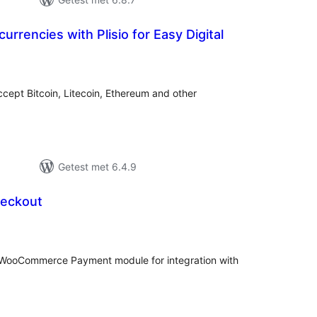
urrencies with Plisio for Easy Digital
taal
aarderingen
cept Bitcoin, Litecoin, Ethereum and other
Getest met 6.4.9
heckout
taal
aarderingen
om WooCommerce Payment module for integration with