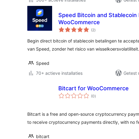
Speed Bitcoin and Stablecoin
WooCommerce
totaal
(2
)
waarderingen
Begin direct bitcoin of stablecoin betalingen te accep
van Speed, zonder het risico van wisselkoersvolatiliteit
Speed
70+ actieve installaties
Getest 
Bitcart for WooCommerce
totaal
(0
)
waarderingen
Bitcart is a free and open-source cryptocurrency pay
to receive cryptocurrency payments directly, with no f
bitcart