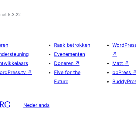
met 5.3.22
eren
Raak betrokken
WordPres
ndersteuning
Evenementen
↗
ntwikkelaars
Doneren
↗
Matt
↗
ordPress.tv
↗
Five for the
bbPress
Future
BuddyPre
Nederlands