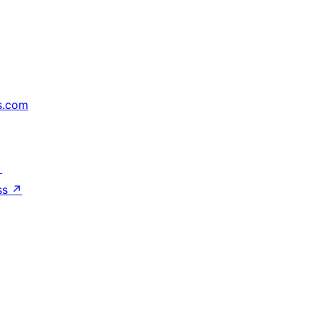
s.com
↗
ss
↗