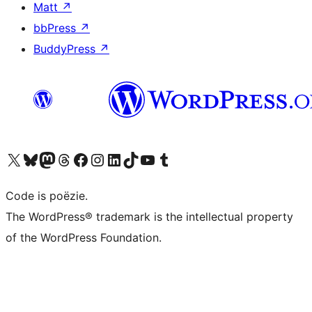
Matt
↗
bbPress
↗
BuddyPress
↗
Bezoek ons X (voorheen Twitter) account
Bezoek ons Bluesky account
Bezoek ons Mastodon account
Bezoek ons Threads account
Onze Facebook pagina bezoeken
Bezoek ons Instagram account
Bezoek ons LinkedIn account
Bezoek ons TikTok account
Bezoek ons YouTube kanaal
Bezoek ons Tumblr account
Code is poëzie.
The WordPress® trademark is the intellectual property
of the WordPress Foundation.