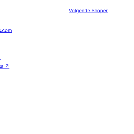
Volgende
Shoper
s.com
↗
ss
↗