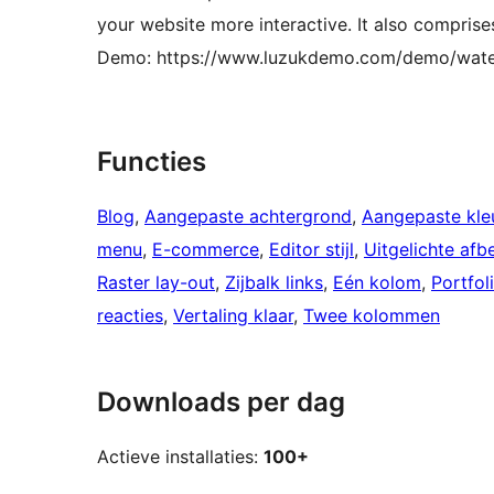
your website more interactive. It also comprise
Demo: https://www.luzukdemo.com/demo/water
Functies
Blog
, 
Aangepaste achtergrond
, 
Aangepaste kle
menu
, 
E-commerce
, 
Editor stijl
, 
Uitgelichte afb
Raster lay-out
, 
Zijbalk links
, 
Eén kolom
, 
Portfol
reacties
, 
Vertaling klaar
, 
Twee kolommen
Downloads per dag
Actieve installaties:
100+