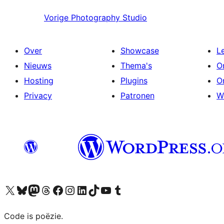
Vorige
Photography Studio
Over
Showcase
L
Nieuws
Thema's
O
Hosting
Plugins
O
Privacy
Patronen
W
Bezoek ons X (voorheen Twitter) account
Bezoek ons Bluesky account
Bezoek ons Mastodon account
Bezoek ons Threads account
Onze Facebook pagina bezoeken
Bezoek ons Instagram account
Bezoek ons LinkedIn account
Bezoek ons TikTok account
Bezoek ons YouTube kanaal
Bezoek ons Tumblr account
Code is poëzie.