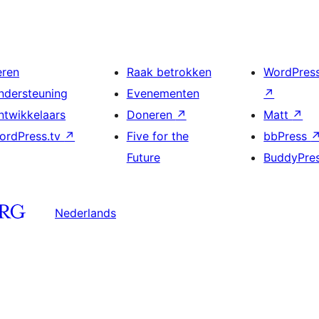
eren
Raak betrokken
WordPres
ndersteuning
Evenementen
↗
ntwikkelaars
Doneren
↗
Matt
↗
ordPress.tv
↗
Five for the
bbPress
Future
BuddyPre
Nederlands