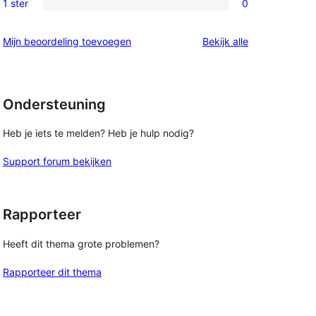
1 ster
0
0
sterren
1
beoordelingen
beoordelingen
Mijn beoordeling toevoegen
Bekijk alle
sterren
beoordelingen
Ondersteuning
Heb je iets te melden? Heb je hulp nodig?
Support forum bekijken
Rapporteer
Heeft dit thema grote problemen?
Rapporteer dit thema