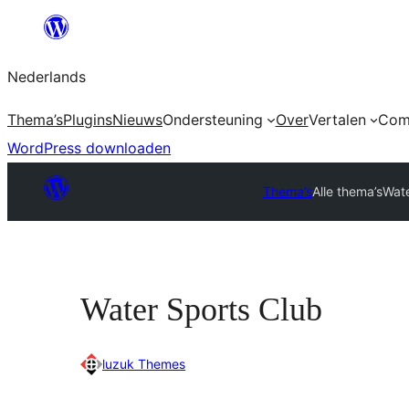
Ga
naar
Nederlands
de
inhoud
Thema’s
Plugins
Nieuws
Ondersteuning
Over
Vertalen
Com
WordPress downloaden
Thema’s
Alle thema’s
Wate
Water Sports Club
luzuk Themes