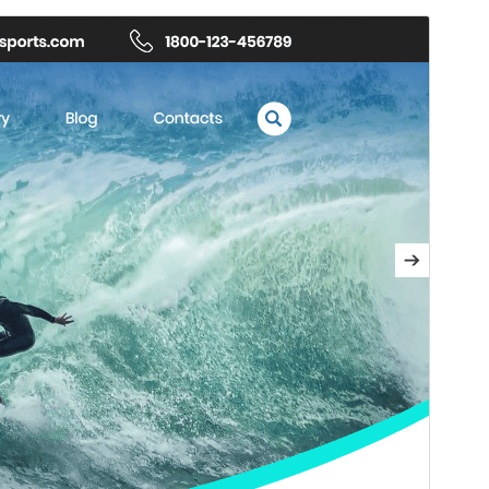
Voorbeeld
Download
Versie
0.6.7
Laatst geüpdatet
28 juli 2026
Actieve installaties
100+
Wordpress versie
5.0
PHP versie
7.2
Thema homepage