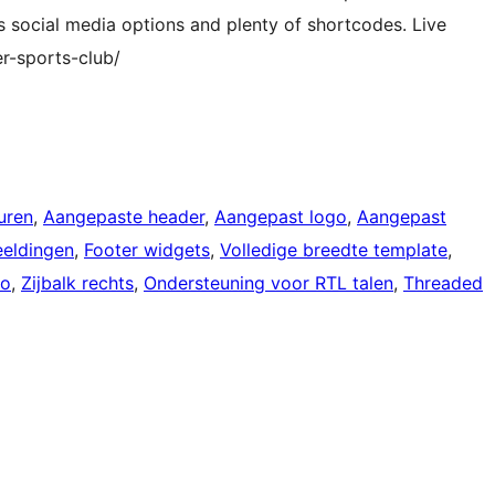
s social media options and plenty of shortcodes. Live
-sports-club/
uren
, 
Aangepaste header
, 
Aangepast logo
, 
Aangepast
eeldingen
, 
Footer widgets
, 
Volledige breedte template
, 
io
, 
Zijbalk rechts
, 
Ondersteuning voor RTL talen
, 
Threaded