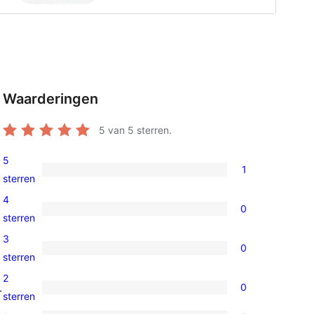
Waarderingen
5
van 5 sterren.
5
1
1
sterren
5
4
0
ster
0
sterren
beoordeling
4
3
0
sterren
0
sterren
beoordelingen
3
2
L
0
sterren
0
sterren
beoordelingen
2