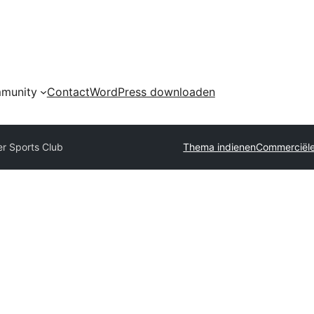
munity
Contact
WordPress downloaden
r Sports Club
Thema indienen
Commerciële