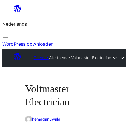
Ga
naar
Nederlands
de
inhoud
WordPress downloaden
Thema’s
Alle thema’s
Voltmaster Electrician
Voltmaster
Electrician
hemaganuwala