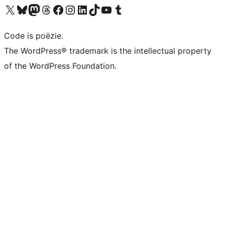
Bezoek ons X (voorheen Twitter) account
Bezoek ons Bluesky account
Bezoek ons Mastodon account
Bezoek ons Threads account
Onze Facebook pagina bezoeken
Bezoek ons Instagram account
Bezoek ons LinkedIn account
Bezoek ons TikTok account
Bezoek ons YouTube kanaal
Bezoek ons Tumblr account
Code is poëzie.
The WordPress® trademark is the intellectual property
of the WordPress Foundation.