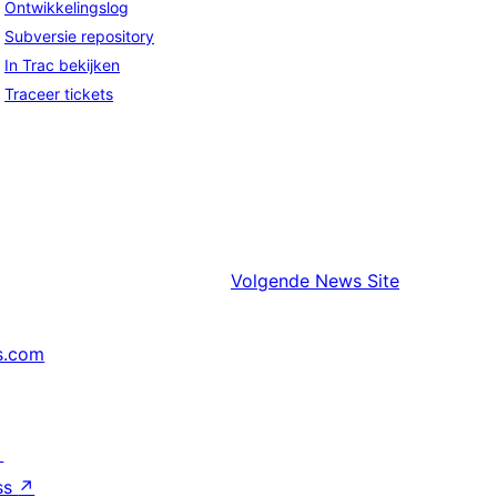
Ontwikkelingslog
Subversie repository
In Trac bekijken
Traceer tickets
Volgende
News Site
s.com
↗
ss
↗