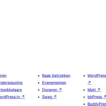
eren
Raak betrokken
WordPres
ndersteuning
Evenementen
↗
ntwikkelaars
Doneren
↗
Matt
↗
ordPress.tv
↗
Swag
↗
bbPress
BuddyPre