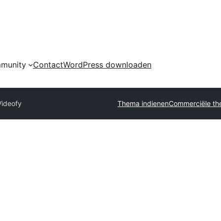
munity
Contact
WordPress downloaden
Videofy
Thema indienen
Commerciële th