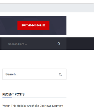
Voorbeeld
Download
Dit is een child thema van
VideoStories
.
Versie
1.0.3
Laatst geüpdatet
25 november 2025
Actieve installaties
Minder dan 10
Wordpress versie
6.0
PHP versie
7.4
Thema homepage