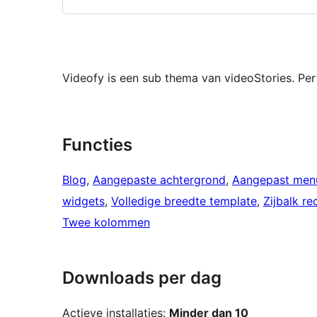
Videofy is een sub thema van videoStories. Per
Functies
Blog
, 
Aangepaste achtergrond
, 
Aangepast men
widgets
, 
Volledige breedte template
, 
Zijbalk re
Twee kolommen
Downloads per dag
Actieve installaties:
Minder dan 10