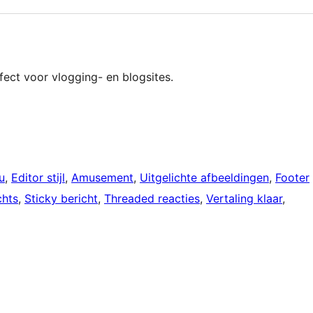
fect voor vlogging- en blogsites.
u
, 
Editor stijl
, 
Amusement
, 
Uitgelichte afbeeldingen
, 
Footer
chts
, 
Sticky bericht
, 
Threaded reacties
, 
Vertaling klaar
, 