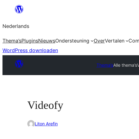
Ga
naar
Nederlands
de
inhoud
Thema’s
Plugins
Nieuws
Ondersteuning
Over
Vertalen
Com
WordPress downloaden
Thema’s
Alle thema’s
Videofy
Liton Arefin