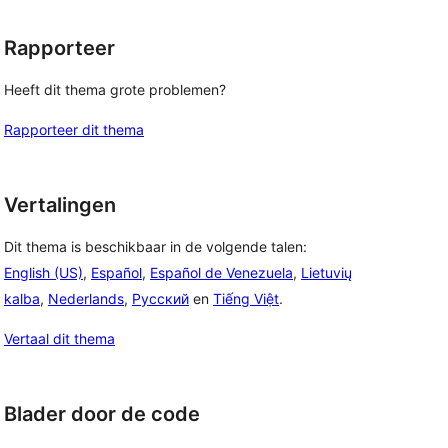
Rapporteer
Heeft dit thema grote problemen?
Rapporteer dit thema
Vertalingen
Dit thema is beschikbaar in de volgende talen:
English (US)
,
Español
,
Español de Venezuela
,
Lietuvių
kalba
,
Nederlands
,
Русский
en
Tiếng Việt
.
Vertaal dit thema
Blader door de code