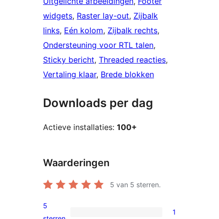
Uitgelichte afbeeldingen
, 
Footer
widgets
, 
Raster lay-out
, 
Zijbalk
links
, 
Eén kolom
, 
Zijbalk rechts
, 
Ondersteuning voor RTL talen
, 
Sticky bericht
, 
Threaded reacties
, 
Vertaling klaar
, 
Brede blokken
Downloads per dag
Actieve installaties:
100+
Waarderingen
5
van 5 sterren.
5
1
1
sterren