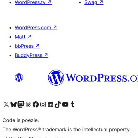
WordPress.tv
↗
Swag
↗
WordPress.com
↗
Matt
↗
bbPress
↗
BuddyPress
↗
Bezoek ons X (voorheen Twitter) account
Bezoek ons Bluesky account
Bezoek ons Mastodon account
Bezoek ons Threads account
Onze Facebook pagina bezoeken
Bezoek ons Instagram account
Bezoek ons LinkedIn account
Bezoek ons TikTok account
Bezoek ons YouTube kanaal
Bezoek ons Tumblr account
Code is poëzie.
The WordPress® trademark is the intellectual property