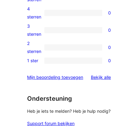
5
4
0
ster
0
sterren
beoordeling
4
3
0
sterren
0
sterren
beoordelingen
3
2
0
sterren
0
sterren
beoordelingen
2
1 ster
0
0
sterren
1
beoordelingen
beoordelinge
Mijn beoordeling toevoegen
Bekijk alle
sterren
beoordelingen
Ondersteuning
Heb je iets te melden? Heb je hulp nodig?
Support forum bekijken