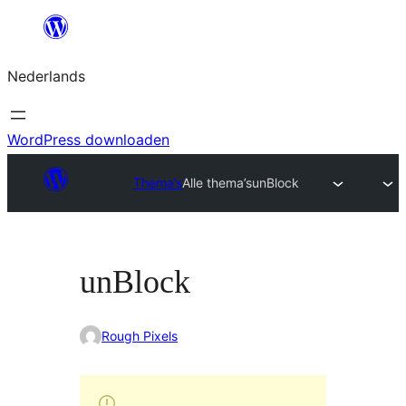
Ga
naar
Nederlands
de
inhoud
WordPress downloaden
Thema’s
Alle thema’s
unBlock
unBlock
Rough Pixels