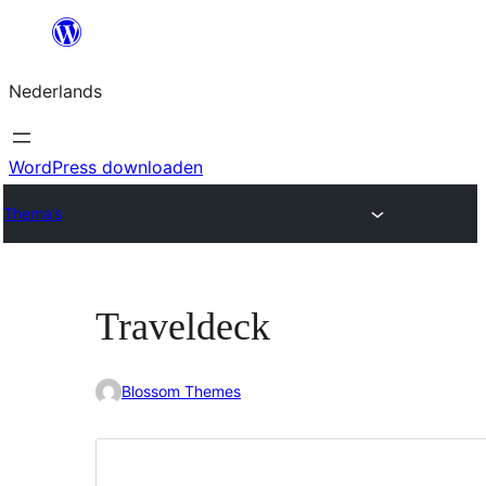
Ga
naar
Nederlands
de
inhoud
WordPress downloaden
Thema’s
Traveldeck
Blossom Themes