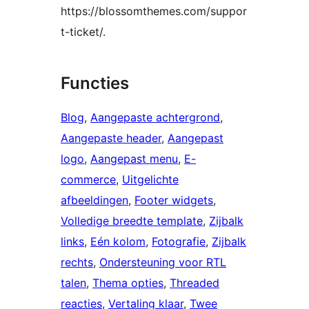
https://blossomthemes.com/suppor
t-ticket/.
Functies
Blog
, 
Aangepaste achtergrond
, 
Aangepaste header
, 
Aangepast
logo
, 
Aangepast menu
, 
E-
commerce
, 
Uitgelichte
afbeeldingen
, 
Footer widgets
, 
Volledige breedte template
, 
Zijbalk
links
, 
Eén kolom
, 
Fotografie
, 
Zijbalk
rechts
, 
Ondersteuning voor RTL
talen
, 
Thema opties
, 
Threaded
reacties
, 
Vertaling klaar
, 
Twee