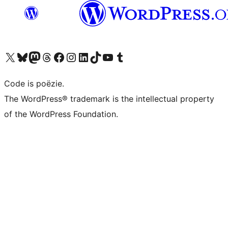
Bezoek ons X (voorheen Twitter) account
Bezoek ons Bluesky account
Bezoek ons Mastodon account
Bezoek ons Threads account
Onze Facebook pagina bezoeken
Bezoek ons Instagram account
Bezoek ons LinkedIn account
Bezoek ons TikTok account
Bezoek ons YouTube kanaal
Bezoek ons Tumblr account
Code is poëzie.
The WordPress® trademark is the intellectual property
of the WordPress Foundation.