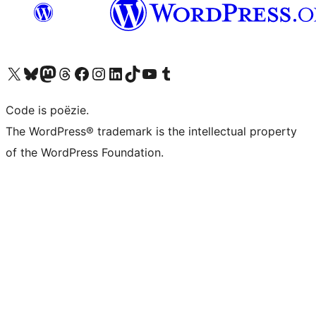
Bezoek ons X (voorheen Twitter) account
Bezoek ons Bluesky account
Bezoek ons Mastodon account
Bezoek ons Threads account
Onze Facebook pagina bezoeken
Bezoek ons Instagram account
Bezoek ons LinkedIn account
Bezoek ons TikTok account
Bezoek ons YouTube kanaal
Bezoek ons Tumblr account
Code is poëzie.
The WordPress® trademark is the intellectual property
of the WordPress Foundation.