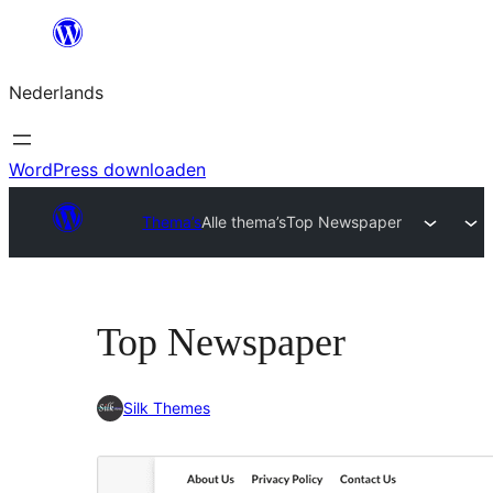
Ga
naar
Nederlands
de
inhoud
WordPress downloaden
Thema’s
Alle thema’s
Top Newspaper
Top Newspaper
Silk Themes