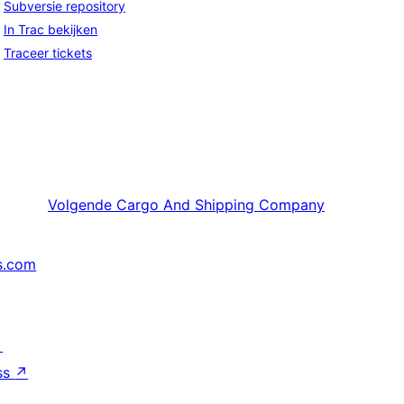
Subversie repository
In Trac bekijken
Traceer tickets
Volgende
Cargo And Shipping Company
s.com
↗
ss
↗