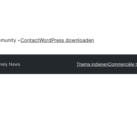
munity
Contact
WordPress downloaden
mely News
Thema indienen
Commerciële t