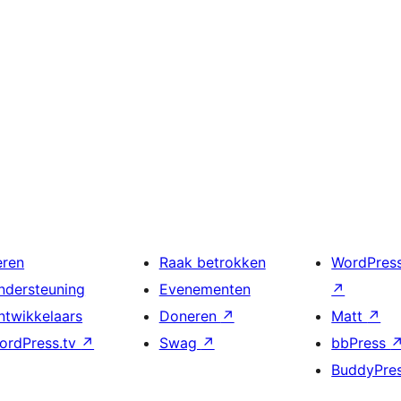
eren
Raak betrokken
WordPres
ndersteuning
Evenementen
↗
ntwikkelaars
Doneren
↗
Matt
↗
ordPress.tv
↗
Swag
↗
bbPress
BuddyPre