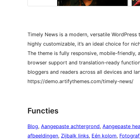
Timely News is a modern, versatile WordPress 
highly customizable, it’s an ideal choice for nic
The theme is fully responsive, mobile-friendly,
browser support and translation-ready functiona
bloggers and readers across all devices and la
https://demo.artifythemes.com/timely-news/
Functies
Blog
, 
Aangepaste achtergrond
, 
Aangepaste he
afbeeldingen
, 
Zijbalk links
, 
Eén kolom
, 
Fotograf