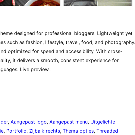
theme designed for professional bloggers. Lightweight yet
hes such as fashion, lifestyle, travel, food, and photography
 and optimized for speed and accessibility. With cross-
lity, it delivers a smooth, consistent experience for
nguages. Live preview :
ader
, 
Aangepast logo
, 
Aangepast menu
, 
Uitgelichte
ie
, 
Portfolio
, 
Zijbalk rechts
, 
Thema opties
, 
Threaded