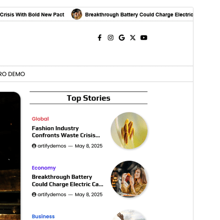
Commercieel thema
Dit thema is gratis, maar biedt extra betaalde
commerciële upgrades of ondersteuning.
Ondersteuning bekijken
Voorbeeld
Download
Versie
1.0.0
Laatst geüpdatet
24 november 2025
Actieve installaties
400+
Wordpress versie
5.0
PHP versie
7.4
Thema homepage