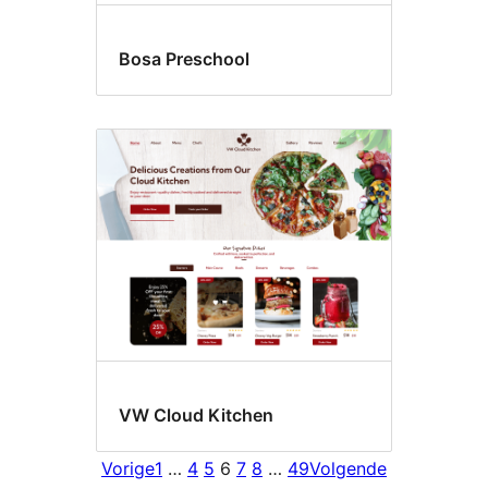
Bosa Preschool
VW Cloud Kitchen
Vorige
1
…
4
5
6
7
8
…
49
Volgende