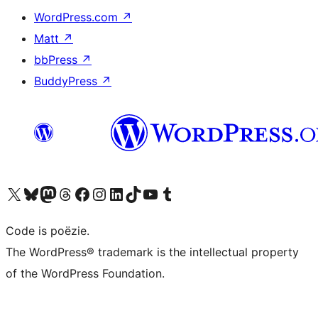
WordPress.com
↗
Matt
↗
bbPress
↗
BuddyPress
↗
Bezoek ons X (voorheen Twitter) account
Bezoek ons Bluesky account
Bezoek ons Mastodon account
Bezoek ons Threads account
Onze Facebook pagina bezoeken
Bezoek ons Instagram account
Bezoek ons LinkedIn account
Bezoek ons TikTok account
Bezoek ons YouTube kanaal
Bezoek ons Tumblr account
Code is poëzie.
The WordPress® trademark is the intellectual property
of the WordPress Foundation.