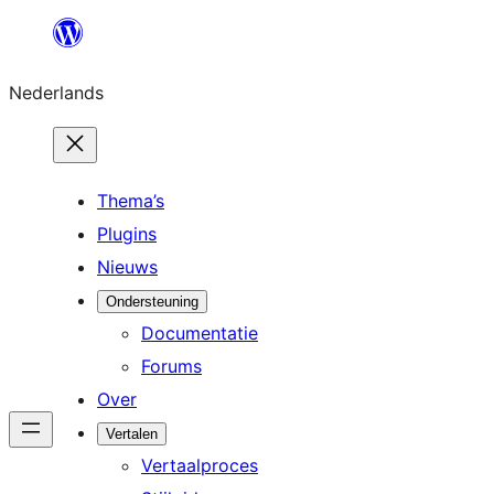
Ga
naar
Nederlands
de
inhoud
Thema’s
Plugins
Nieuws
Ondersteuning
Documentatie
Forums
Over
Vertalen
Vertaalproces