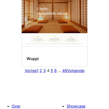
Wuppi
Vorige
1
2
3
4
5
6
…
49
Volgende
Over
Showcase