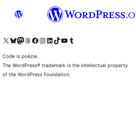
Bezoek ons X (voorheen Twitter) account
Bezoek ons Bluesky account
Bezoek ons Mastodon account
Bezoek ons Threads account
Onze Facebook pagina bezoeken
Bezoek ons Instagram account
Bezoek ons LinkedIn account
Bezoek ons TikTok account
Bezoek ons YouTube kanaal
Bezoek ons Tumblr account
Code is poëzie.
The WordPress® trademark is the intellectual property
of the WordPress Foundation.