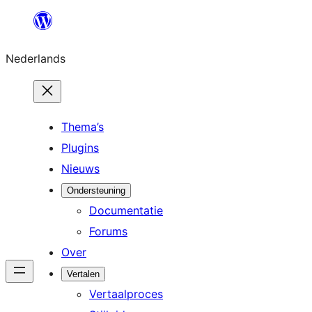
Ga
naar
Nederlands
de
inhoud
Thema’s
Plugins
Nieuws
Ondersteuning
Documentatie
Forums
Over
Vertalen
Vertaalproces