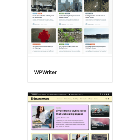
opties
WPWriter