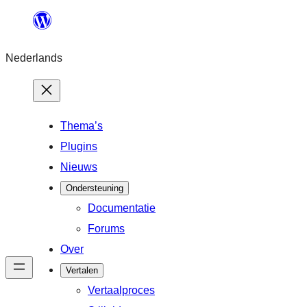
Ga
naar
Nederlands
de
inhoud
Thema’s
Plugins
Nieuws
Ondersteuning
Documentatie
Forums
Over
Vertalen
Vertaalproces