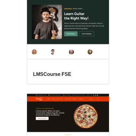
voor
RTL
talen
LMSCourse FSE