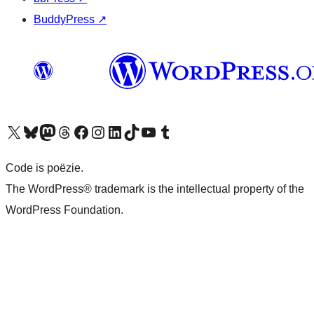
BuddyPress
↗
Bezoek ons X (voorheen Twitter) account
Bezoek ons Bluesky account
Bezoek ons Mastodon account
Bezoek ons Threads account
Onze Facebook pagina bezoeken
Bezoek ons Instagram account
Bezoek ons LinkedIn account
Bezoek ons TikTok account
Bezoek ons YouTube kanaal
Bezoek ons Tumblr account
Code is poëzie.
The WordPress® trademark is the intellectual property of the
WordPress Foundation.