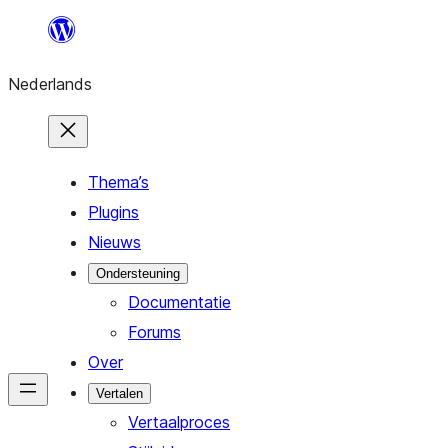
Ga
naar
Nederlands
de
inhoud
Thema’s
Plugins
Nieuws
Ondersteuning
Documentatie
Forums
Over
Vertalen
Vertaalproces