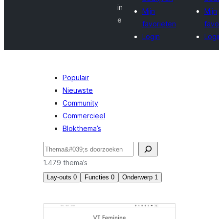
in
Mijn
Mijn
e
favorieten
favo
Login
Logi
Populair
Nieuwste
Community
Commercieel
Blokthema’s
Zoeken
1.479 thema’s
Lay-outs
0
Functies
0
Onderwerp
1
Fotografie