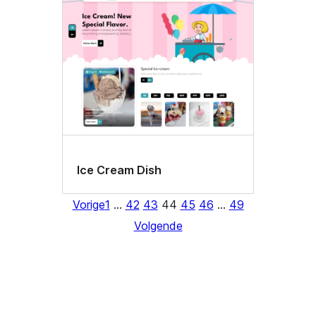
Ice Cream Dish
Vorige
1
…
42
43
44
45
46
…
49
Volgende