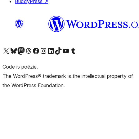
BuddyPress
↗
Bezoek ons X (voorheen Twitter) account
Bezoek ons Bluesky account
Bezoek ons Mastodon account
Bezoek ons Threads account
Onze Facebook pagina bezoeken
Bezoek ons Instagram account
Bezoek ons LinkedIn account
Bezoek ons TikTok account
Bezoek ons YouTube kanaal
Bezoek ons Tumblr account
Code is poëzie.
The WordPress® trademark is the intellectual property of
the WordPress Foundation.