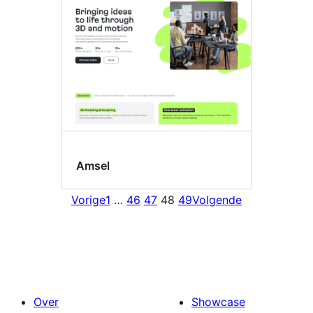
Amsel
Vorige
1
…
46
47
48
49
Volgende
Over
Showcase