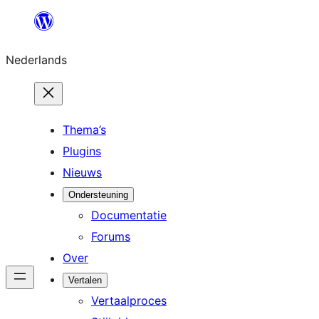
Ga
naar
Nederlands
de
inhoud
Thema’s
Plugins
Nieuws
Ondersteuning
Documentatie
Forums
Over
Vertalen
Vertaalproces