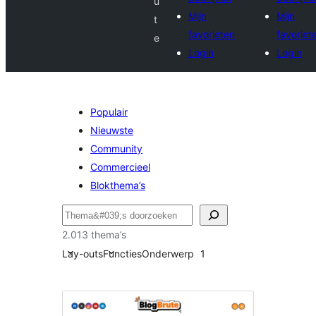
u
Mijn
Mijn
t
favorieten
favoriet
e
Login
Login
Populair
Nieuwste
Community
Commercieel
Blokthema’s
Zoeken
2.013 thema’s
Lay-outs
Functies
Onderwerp
1
Nieuws