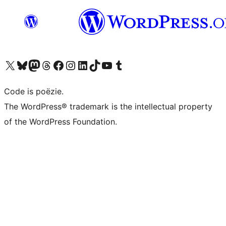
Bezoek ons X (voorheen Twitter) account
Bezoek ons Bluesky account
Bezoek ons Mastodon account
Bezoek ons Threads account
Onze Facebook pagina bezoeken
Bezoek ons Instagram account
Bezoek ons LinkedIn account
Bezoek ons TikTok account
Bezoek ons YouTube kanaal
Bezoek ons Tumblr account
Code is poëzie.
The WordPress® trademark is the intellectual property
of the WordPress Foundation.