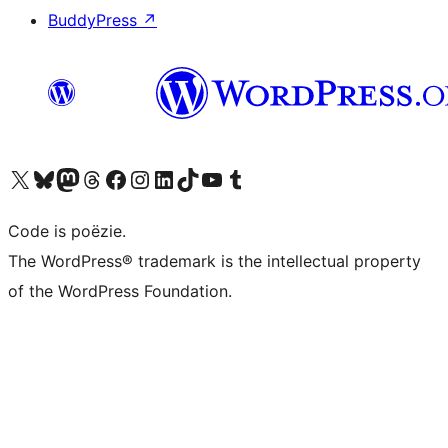
BuddyPress
↗
Bezoek ons X (voorheen Twitter) account
Bezoek ons Bluesky account
Bezoek ons Mastodon account
Bezoek ons Threads account
Onze Facebook pagina bezoeken
Bezoek ons Instagram account
Bezoek ons LinkedIn account
Bezoek ons TikTok account
Bezoek ons YouTube kanaal
Bezoek ons Tumblr account
Code is poëzie.
The WordPress® trademark is the intellectual property
of the WordPress Foundation.