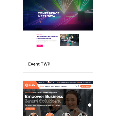
breedte
template
Event TWP