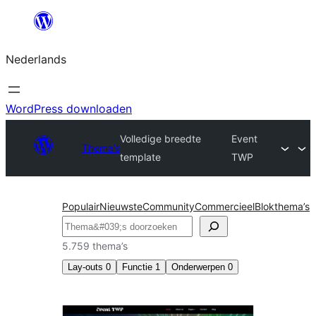
Ga
naar
Nederlands
de
inhoud
WordPress downloaden
Volledige breedte
Event
Thema’s
template
TWP
Populair
Nieuwste
Community
Commercieel
Blokthema’s
Zoeken
5.759 thema’s
Lay-outs
0
Functie
1
Onderwerpen
0
Volledige