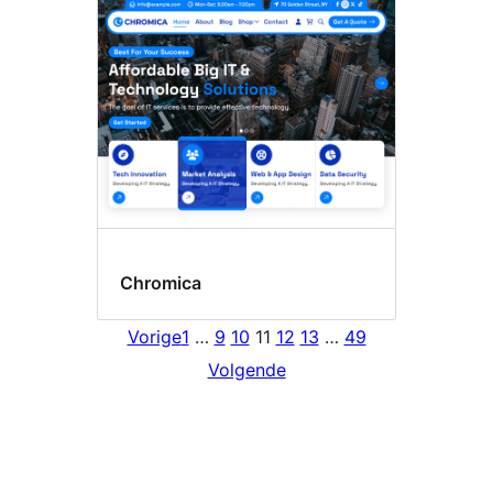
Chromica
Vorige
1
…
9
10
11
12
13
…
49
Volgende