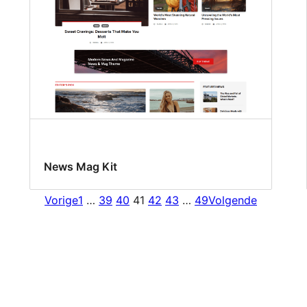
News Mag Kit
Vorige
1
…
39
40
41
42
43
…
49
Volgende