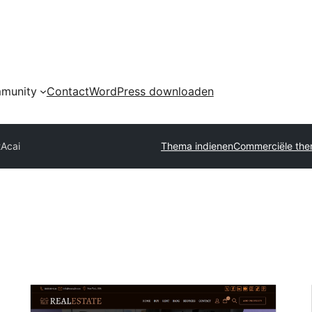
munity
Contact
WordPress downloaden
t
Acai
Thema indienen
Commerciële the