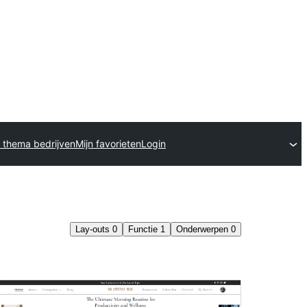
 thema bedrijven
Mijn favorieten
Login
Lay-outs
0
Functie
1
Onderwerpen
0