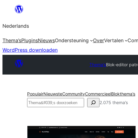
Ga
naar
Nederlands
de
inhoud
Thema’s
Plugins
Nieuws
Ondersteuning
Over
Vertalen
Com
WordPress downloaden
Thema’s
Blok-editor pat
Populair
Nieuwste
Community
Commercieel
Blokthema’s
Zoeken
2.075 thema’s
Blok-
editor