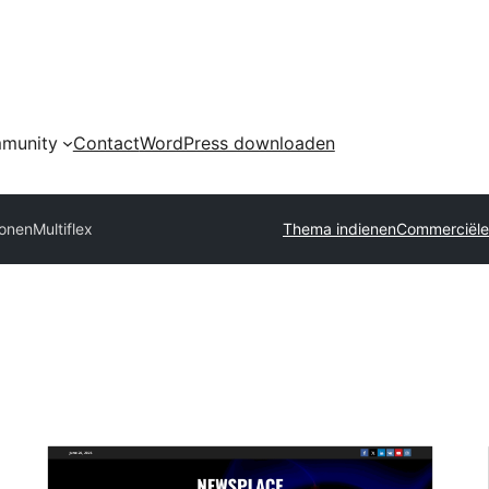
munity
Contact
WordPress downloaden
ronen
Multiflex
Thema indienen
Commerciële