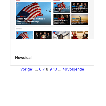
Newsical
Vorige
1
…
6
7
8
9
10
…
49
Volgende