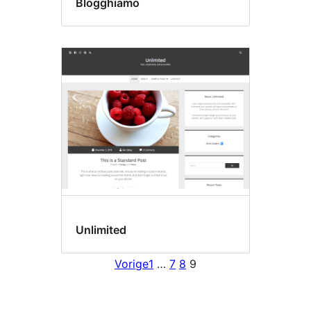
Blogghiamo
Unlimited
Vorige
1
…
7
8
9