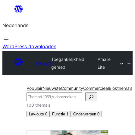
Ga
naar
Nederlands
de
inhoud
WordPress downloaden
Toegankelijkheid
Amalie
Thema’s
gereed
Lite
Populair
Nieuwste
Community
Commercieel
Blokthema’s
Zoeken
100 thema’s
Lay-outs
0
Functie
1
Onderwerpen
0
Toegankelijkheid