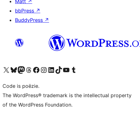
Matt
↗
bbPress
↗
BuddyPress
↗
Bezoek ons X (voorheen Twitter) account
Bezoek ons Bluesky account
Bezoek ons Mastodon account
Bezoek ons Threads account
Onze Facebook pagina bezoeken
Bezoek ons Instagram account
Bezoek ons LinkedIn account
Bezoek ons TikTok account
Bezoek ons YouTube kanaal
Bezoek ons Tumblr account
Code is poëzie.
The WordPress® trademark is the intellectual property
of the WordPress Foundation.