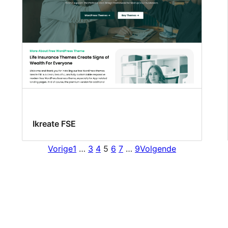
Ikreate FSE
Vorige
1
…
3
4
5
6
7
…
9
Volgende