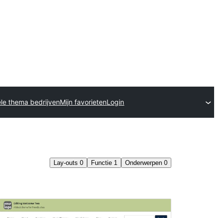
le thema bedrijven
Mijn favorieten
Login
Lay-outs
0
Functie
1
Onderwerpen
0