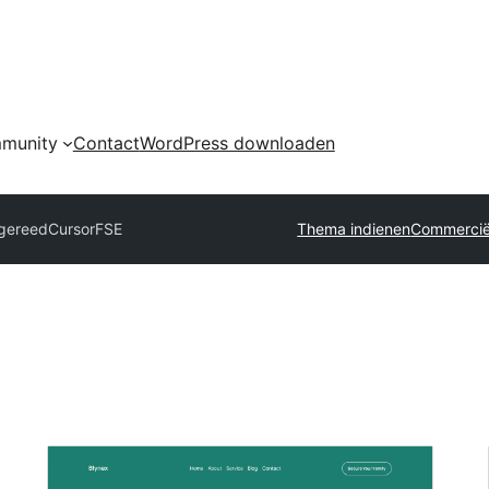
munity
Contact
WordPress downloaden
 gereed
CursorFSE
Thema indienen
Commercië