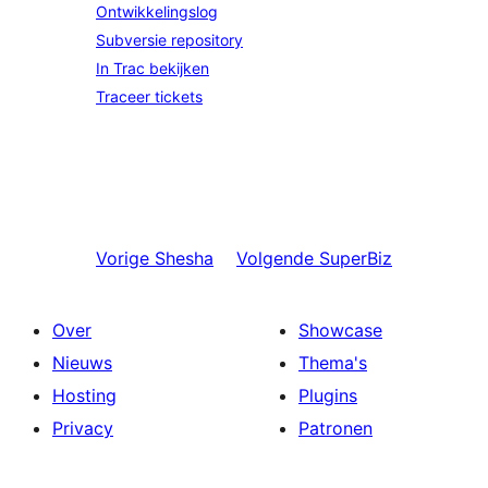
Ontwikkelingslog
Subversie repository
In Trac bekijken
Traceer tickets
Vorige
Shesha
Volgende
SuperBiz
Over
Showcase
Nieuws
Thema's
Hosting
Plugins
Privacy
Patronen