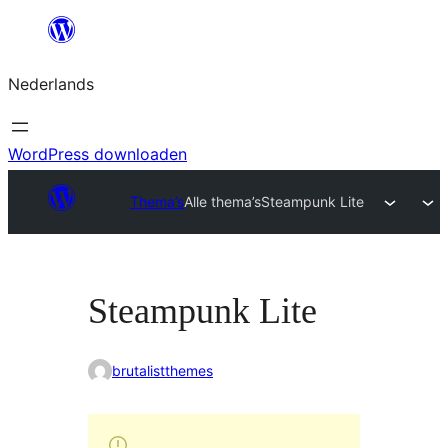
Ga
naar
Nederlands
de
inhoud
WordPress downloaden
Thema’s
Alle thema’s
Steampunk Lite
Steampunk Lite
brutalistthemes