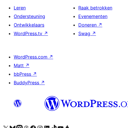
Leren
Raak betrokken
Ondersteuning
Evenementen
Ontwikkelaars
Doneren
↗
WordPress.tv
↗
Swag
↗
WordPress.com
↗
Matt
↗
bbPress
↗
BuddyPress
↗
Bezoek ons X (voorheen Twitter) account
Bezoek ons Bluesky account
Bezoek ons Mastodon account
Bezoek ons Threads account
Onze Facebook pagina bezoeken
Bezoek ons Instagram account
Bezoek ons LinkedIn account
Bezoek ons TikTok account
Bezoek ons YouTube kanaal
Bezoek ons Tumblr account