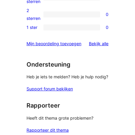
0
sterren
beoordelingen
3
2
0
sterren
0
sterren
beoordelingen
2
1 ster
0
0
sterren
1
beoordelingen
beoordelinge
Mijn beoordeling toevoegen
Bekijk alle
sterren
beoordelingen
Ondersteuning
Heb je iets te melden? Heb je hulp nodig?
Support forum bekijken
Rapporteer
Heeft dit thema grote problemen?
Rapporteer dit thema