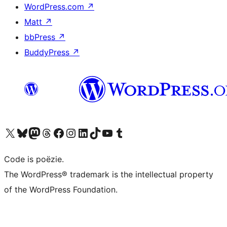
WordPress.com
↗
Matt
↗
bbPress
↗
BuddyPress
↗
Bezoek ons X (voorheen Twitter) account
Bezoek ons Bluesky account
Bezoek ons Mastodon account
Bezoek ons Threads account
Onze Facebook pagina bezoeken
Bezoek ons Instagram account
Bezoek ons LinkedIn account
Bezoek ons TikTok account
Bezoek ons YouTube kanaal
Bezoek ons Tumblr account
Code is poëzie.
The WordPress® trademark is the intellectual property
of the WordPress Foundation.