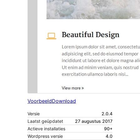
Voorbeeld
Download
Versie
2.0.4
Laatst geüpdatet
27 augustus 2017
Actieve installaties
90+
Wordpress versie
4.0