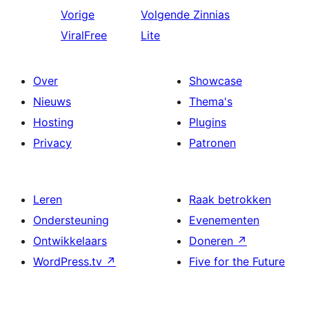
Vorige
Volgende
Zinnias
ViralFree
Lite
Over
Showcase
Nieuws
Thema's
Hosting
Plugins
Privacy
Patronen
Leren
Raak betrokken
Ondersteuning
Evenementen
Ontwikkelaars
Doneren
↗
WordPress.tv
↗
Five for the Future