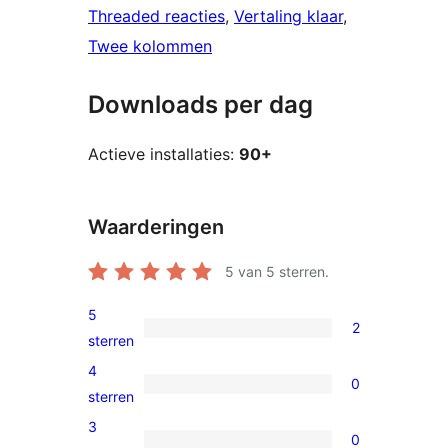
Threaded reacties
, 
Vertaling klaar
, 
Twee kolommen
Downloads per dag
Actieve installaties:
90+
Waarderingen
5
van 5 sterren.
5
2
2
sterren
5
4
0
sterren
0
sterren
beoordelingen
4
3
0
sterren