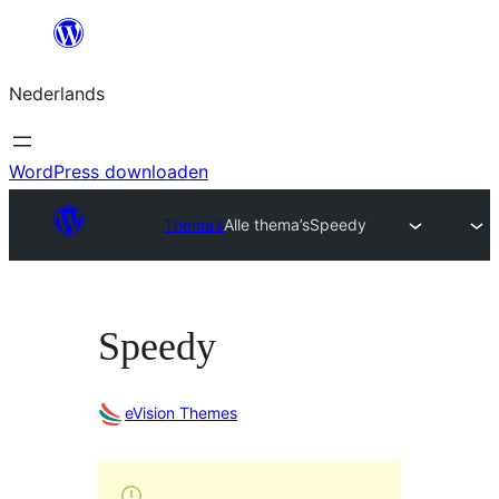
Ga
naar
Nederlands
de
inhoud
WordPress downloaden
Thema’s
Alle thema’s
Speedy
Speedy
eVision Themes