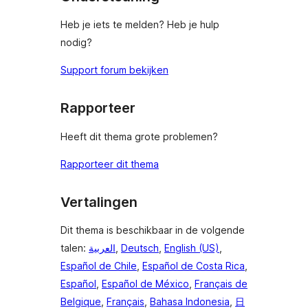
Heb je iets te melden? Heb je hulp
nodig?
Support forum bekijken
Rapporteer
Heeft dit thema grote problemen?
Rapporteer dit thema
Vertalingen
Dit thema is beschikbaar in de volgende
talen:
العربية
,
Deutsch
,
English (US)
,
Español de Chile
,
Español de Costa Rica
,
Español
,
Español de México
,
Français de
Belgique
,
Français
,
Bahasa Indonesia
,
日