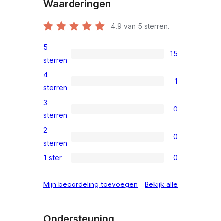
Waarderingen
4.9
van 5 sterren.
5
15
15
sterren
5
4
1
sterren
1
sterren
beoordelingen
4
3
0
ster
0
sterren
beoordeling
3
2
0
sterren
0
sterren
beoordelingen
2
1 ster
0
0
sterren
1
beoordelingen
beoordeling
Mijn beoordeling toevoegen
Bekijk alle
sterren
beoordelingen
Ondersteuning