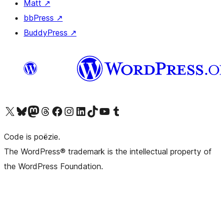
Matt
↗
bbPress
↗
BuddyPress
↗
Bezoek ons X (voorheen Twitter) account
Bezoek ons Bluesky account
Bezoek ons Mastodon account
Bezoek ons Threads account
Onze Facebook pagina bezoeken
Bezoek ons Instagram account
Bezoek ons LinkedIn account
Bezoek ons TikTok account
Bezoek ons YouTube kanaal
Bezoek ons Tumblr account
Code is poëzie.
The WordPress® trademark is the intellectual property of
the WordPress Foundation.