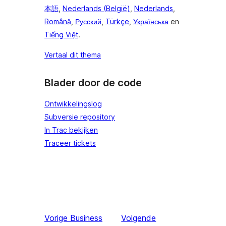
本語
,
Nederlands (België)
,
Nederlands
,
Română
,
Русский
,
Türkçe
,
Українська
en
Tiếng Việt
.
Vertaal dit thema
Blader door de code
Ontwikkelingslog
Subversie repository
In Trac bekijken
Traceer tickets
Vorige
Business
Volgende