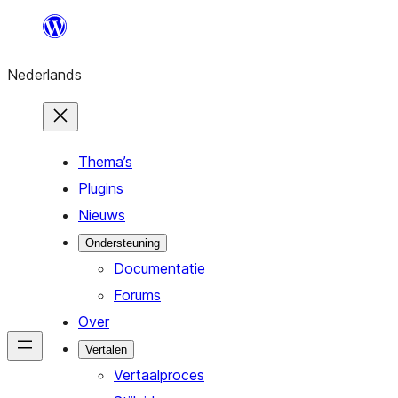
Ga
naar
Nederlands
de
inhoud
Thema’s
Plugins
Nieuws
Ondersteuning
Documentatie
Forums
Over
Vertalen
Vertaalproces