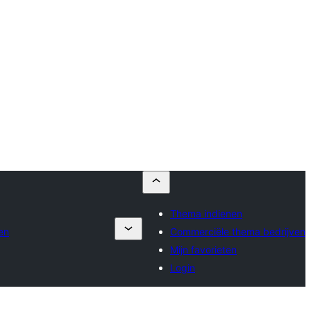
Thema indienen
en
Commerciële thema bedrijven
Mijn favorieten
Login