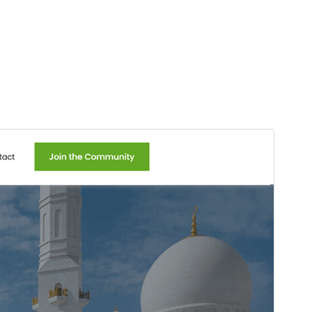
Commercieel thema
Dit thema is gratis, maar biedt extra betaalde
commerciële upgrades of ondersteuning.
Ondersteuning bekijken
Voorbeeld
Download
Versie
2.1
Laatst geüpdatet
4 maart 2026
Actieve installaties
200+
Wordpress versie
5.3