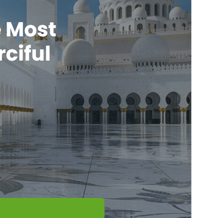
PHP versie
5.6
Thema homepage