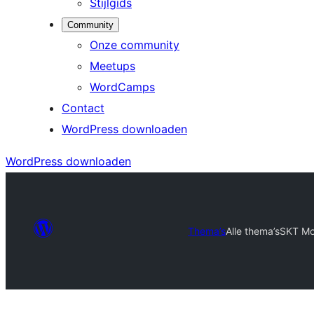
Stijlgids
Community
Onze community
Meetups
WordCamps
Contact
WordPress downloaden
WordPress downloaden
Thema’s
Alle thema’s
SKT M