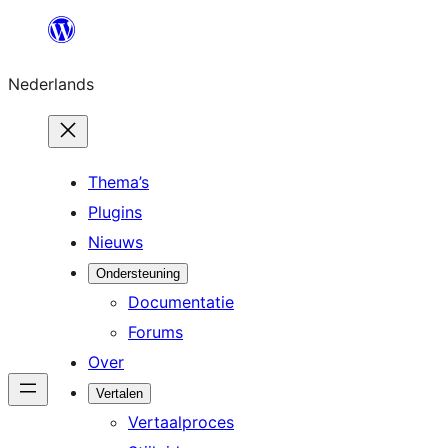
Ga
naar
Nederlands
de
inhoud
Thema’s
Plugins
Nieuws
Ondersteuning
Documentatie
Forums
Over
Vertalen
Vertaalproces