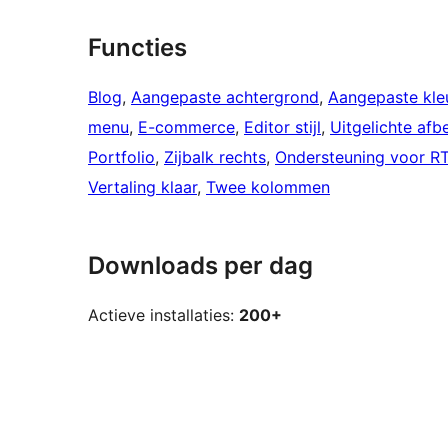
Functies
Blog
, 
Aangepaste achtergrond
, 
Aangepaste kle
menu
, 
E-commerce
, 
Editor stijl
, 
Uitgelichte afb
Portfolio
, 
Zijbalk rechts
, 
Ondersteuning voor RT
Vertaling klaar
, 
Twee kolommen
Downloads per dag
Actieve installaties:
200+