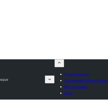
Thema indienen
osque
Commerciële thema bedrijv
Mijn favorieten
Login