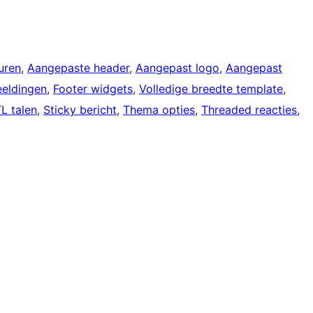
uren
, 
Aangepaste header
, 
Aangepast logo
, 
Aangepast
eeldingen
, 
Footer widgets
, 
Volledige breedte template
, 
L talen
, 
Sticky bericht
, 
Thema opties
, 
Threaded reacties
, 