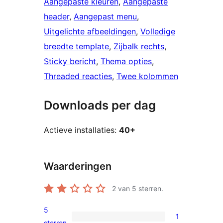
Aangepaste kleuren
, 
Aangepaste
header
, 
Aangepast menu
, 
Uitgelichte afbeeldingen
, 
Volledige
breedte template
, 
Zijbalk rechts
, 
Sticky bericht
, 
Thema opties
, 
Threaded reacties
, 
Twee kolommen
Downloads per dag
Actieve installaties:
40+
Waarderingen
2
van 5 sterren.
5
1
1
sterren