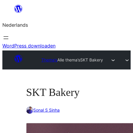
Ga
naar
Nederlands
de
inhoud
WordPress downloaden
Thema’s
Alle thema’s
SKT Bakery
SKT Bakery
Sonal S Sinha