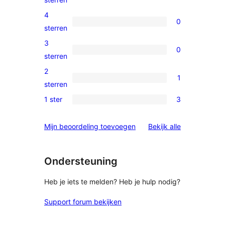
5
4
0
ster
0
sterren
beoordeling
4
3
0
sterren
0
sterren
beoordelingen
3
2
1
sterren
1
sterren
beoordelingen
2
1 ster
3
3
ster
1
beoordeling
beoordelinge
Mijn beoordeling toevoegen
Bekijk alle
sterren
beoordelingen
Ondersteuning
Heb je iets te melden? Heb je hulp nodig?
Support forum bekijken