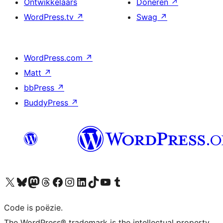
Ontwikkelaars
Doneren
↗
WordPress.tv
↗
Swag
↗
WordPress.com
↗
Matt
↗
bbPress
↗
BuddyPress
↗
Bezoek ons X (voorheen Twitter) account
Bezoek ons Bluesky account
Bezoek ons Mastodon account
Bezoek ons Threads account
Onze Facebook pagina bezoeken
Bezoek ons Instagram account
Bezoek ons LinkedIn account
Bezoek ons TikTok account
Bezoek ons YouTube kanaal
Bezoek ons Tumblr account
Code is poëzie.
The WordPress® trademark is the intellectual property