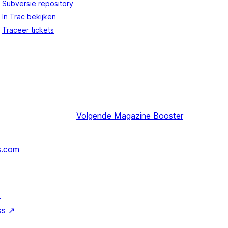
Subversie repository
In Trac bekijken
Traceer tickets
Volgende
Magazine Booster
s.com
↗
ss
↗