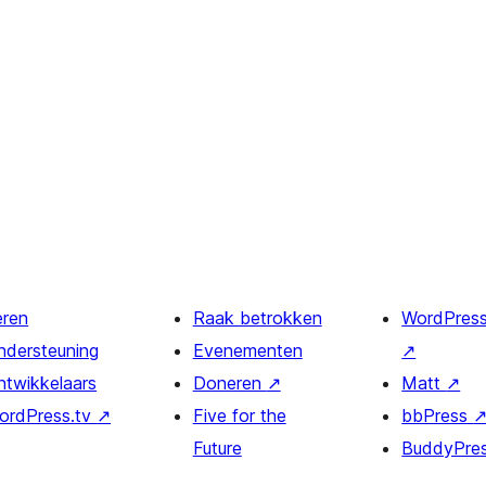
eren
Raak betrokken
WordPres
ndersteuning
Evenementen
↗
ntwikkelaars
Doneren
↗
Matt
↗
ordPress.tv
↗
Five for the
bbPress
Future
BuddyPre