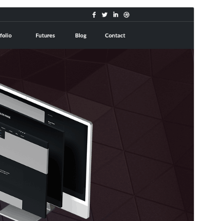
Voorbeeld
Download
Dit is een child thema van
Shuttle
.
Versie
1.0.1
Laatst geüpdatet
3 februari 2026
Actieve installaties
70+
Wordpress versie
5.0
PHP versie
5.6
Thema homepage