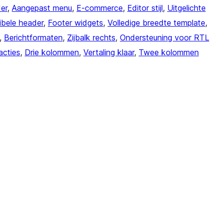
er
, 
Aangepast menu
, 
E-commerce
, 
Editor stijl
, 
Uitgelichte
ibele header
, 
Footer widgets
, 
Volledige breedte template
, 
, 
Berichtformaten
, 
Zijbalk rechts
, 
Ondersteuning voor RTL
acties
, 
Drie kolommen
, 
Vertaling klaar
, 
Twee kolommen