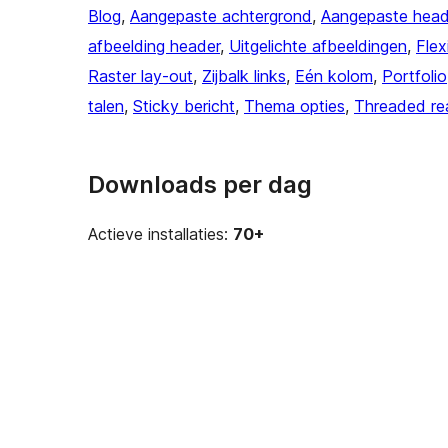
Blog
, 
Aangepaste achtergrond
, 
Aangepaste head
afbeelding header
, 
Uitgelichte afbeeldingen
, 
Flex
Raster lay-out
, 
Zijbalk links
, 
Eén kolom
, 
Portfolio
talen
, 
Sticky bericht
, 
Thema opties
, 
Threaded re
Downloads per dag
Actieve installaties:
70+