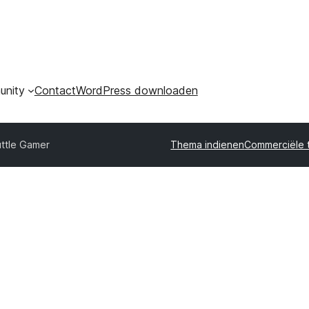
nity
Contact
WordPress downloaden
ttle Gamer
Thema indienen
Commerciële 