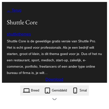
Ga
← Terug
naar
de
Shuttle Core
inhoud
shuttlethemes
Shuttle Core is de geweldige gratis versie van Shuttle Pro.
Het is echt goed voor professionals. Als je een bedrijf wilt
starten, groot of klein, is dit thema goed voor je. Dus of het nu
een restaurant, sport, medisch, start-up, zakelijk, e-
commerce, portfolio, freelancers of een ander type online
bureau of firma is, je wilt…
Download
shuttle-core.1.0.0.zip
Breed
Gemiddeld
Smal