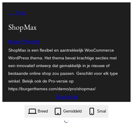
Ga
← Terug
naar
de
ShopMax
inhoud
BurgerThemes
ShopMax is een flexibel en aantrekkelijk WooCommerce
WordPress thema. Het thema bevat krachtige secties met
een innovatief ontwerp dat gemakkelijk in je nieuwe of
bestaande online shop zou passen. Geschikt voor elk type
winkel. Bekijk ook de Pro-versie op
https://burgerthemes.com/demo/pro/shopmax/
Download
shopmax.1.1.28.zip
Breed
Gemiddeld
Smal