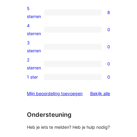
5
8
8
sterren
5
4
0
sterren
0
sterren
beoordelingen
4
3
0
sterren
0
sterren
beoordelingen
3
2
0
sterren
0
sterren
beoordelingen
2
1 ster
0
0
sterren
1
beoordelingen
beoordelinge
Mijn beoordeling toevoegen
Bekijk alle
sterren
beoordelingen
Ondersteuning
Heb je iets te melden? Heb je hulp nodig?