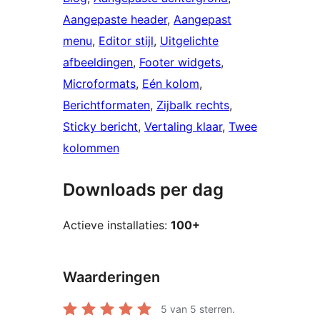
Aangepaste header
, 
Aangepast
menu
, 
Editor stijl
, 
Uitgelichte
afbeeldingen
, 
Footer widgets
, 
Microformats
, 
Eén kolom
, 
Berichtformaten
, 
Zijbalk rechts
, 
Sticky bericht
, 
Vertaling klaar
, 
Twee
kolommen
Downloads per dag
Actieve installaties:
100+
Waarderingen
5
van 5 sterren.