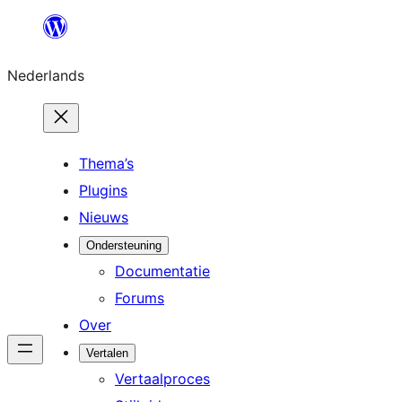
Ga
naar
Nederlands
de
inhoud
Thema’s
Plugins
Nieuws
Ondersteuning
Documentatie
Forums
Over
Vertalen
Vertaalproces