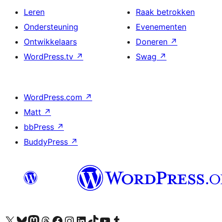
Leren
Raak betrokken
Ondersteuning
Evenementen
Ontwikkelaars
Doneren
↗
WordPress.tv
↗
Swag
↗
WordPress.com
↗
Matt
↗
bbPress
↗
BuddyPress
↗
Bezoek ons X (voorheen Twitter) account
Bezoek ons Bluesky account
Bezoek ons Mastodon account
Bezoek ons Threads account
Onze Facebook pagina bezoeken
Bezoek ons Instagram account
Bezoek ons LinkedIn account
Bezoek ons TikTok account
Bezoek ons YouTube kanaal
Bezoek ons Tumblr account