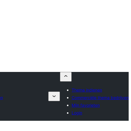
Thema indienen
en
Commerciële thema bedrijven
Mijn favorieten
Login