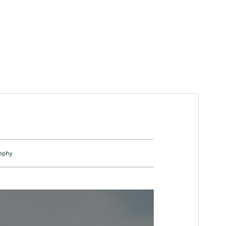
Voorbeeld
Download
Dit is een child thema van
Elastic Blog
.
Versie
1.2
Laatst geüpdatet
28 mei 2026
Actieve installaties
80+
Wordpress versie
5.1
PHP versie
5.6