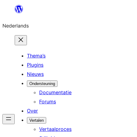
Ga
naar
Nederlands
de
inhoud
Thema’s
Plugins
Nieuws
Ondersteuning
Documentatie
Forums
Over
Vertalen
Vertaalproces