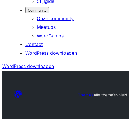
Stijlgids
Community
Onze community
Meetups
WordCamps
Contact
WordPress downloaden
WordPress downloaden
Thema’s
Alle thema’s
Shield