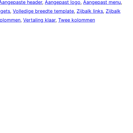
Aangepaste header
, 
Aangepast logo
, 
Aangepast menu
, 
dgets
, 
Volledige breedte template
, 
Zijbalk links
, 
Zijbalk
kolommen
, 
Vertaling klaar
, 
Twee kolommen