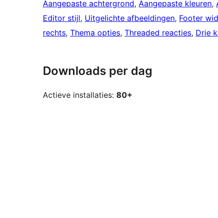
Aangepaste achtergrond
, 
Aangepaste kleuren
, 
Editor stijl
, 
Uitgelichte afbeeldingen
, 
Footer wi
rechts
, 
Thema opties
, 
Threaded reacties
, 
Drie 
Downloads per dag
Actieve installaties:
80+