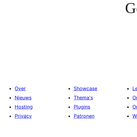
G
Over
Showcase
L
Nieuws
Thema's
O
Hosting
Plugins
O
Privacy
Patronen
W