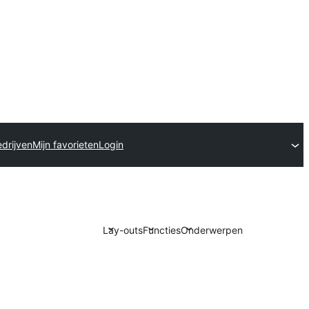
drijven
Mijn favorieten
Login
Lay-outs
Functies
Onderwerpen