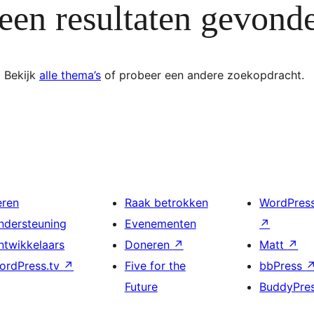
een resultaten gevond
Bekijk
alle thema’s
of probeer een andere zoekopdracht.
eren
Raak betrokken
WordPres
ndersteuning
Evenementen
↗
ntwikkelaars
Doneren
↗
Matt
↗
ordPress.tv
↗
Five for the
bbPress
Future
BuddyPre