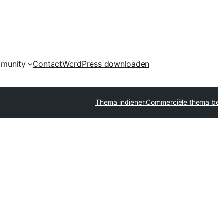
munity
Contact
WordPress downloaden
Thema indienen
Commerciële thema be