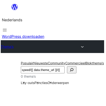
Ga
naar
Nederlands
de
inhoud
WordPress downloaden
Thema’s
Populair
Nieuwste
Community
Commercieel
Blokthema’s
Zoeken
0 thema’s
Lay-outs
Functies
Onderwerpen