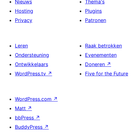
Nieuws
Thema's
Hosting
Plugins
Privacy
Patronen
Leren
Raak betrokken
Ondersteuning
Evenementen
Ontwikkelaars
Doneren
↗
WordPress.tv
↗
Five for the Future
WordPress.com
↗
Matt
↗
bbPress
↗
BuddyPress
↗