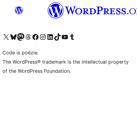
Bezoek ons X (voorheen Twitter) account
Bezoek ons Bluesky account
Bezoek ons Mastodon account
Bezoek ons Threads account
Onze Facebook pagina bezoeken
Bezoek ons Instagram account
Bezoek ons LinkedIn account
Bezoek ons TikTok account
Bezoek ons YouTube kanaal
Bezoek ons Tumblr account
Code is poëzie.
The WordPress® trademark is the intellectual property
of the WordPress Foundation.