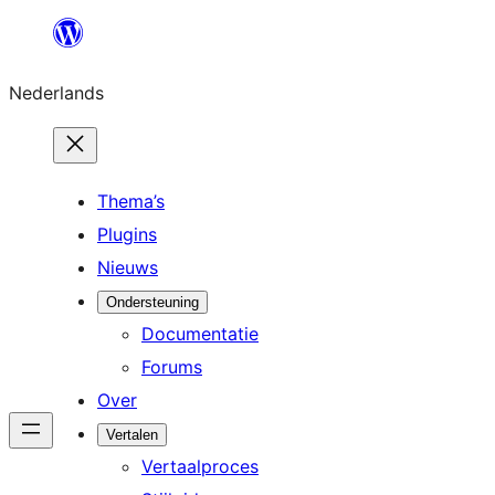
Ga
naar
Nederlands
de
inhoud
Thema’s
Plugins
Nieuws
Ondersteuning
Documentatie
Forums
Over
Vertalen
Vertaalproces