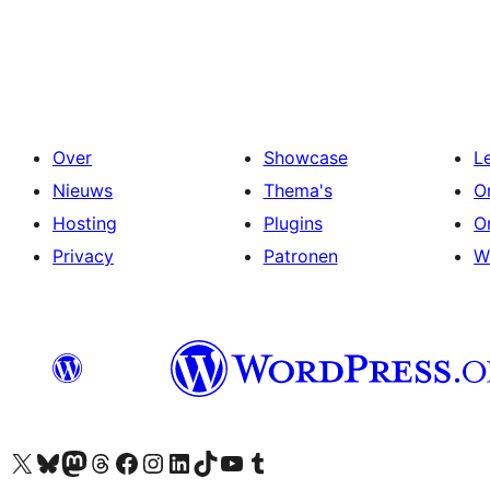
Over
Showcase
L
Nieuws
Thema's
O
Hosting
Plugins
O
Privacy
Patronen
W
Bezoek ons X (voorheen Twitter) account
Bezoek ons Bluesky account
Bezoek ons Mastodon account
Bezoek ons Threads account
Onze Facebook pagina bezoeken
Bezoek ons Instagram account
Bezoek ons LinkedIn account
Bezoek ons TikTok account
Bezoek ons YouTube kanaal
Bezoek ons Tumblr account