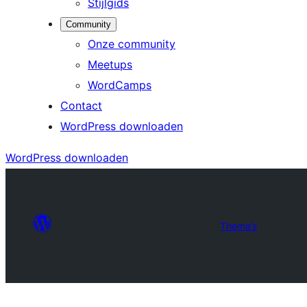
Stijlgids
Community
Onze community
Meetups
WordCamps
Contact
WordPress downloaden
WordPress downloaden
Thema’s