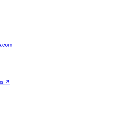
s.com
↗
ss
↗