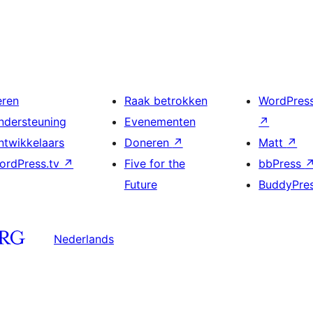
eren
Raak betrokken
WordPres
ndersteuning
Evenementen
↗
ntwikkelaars
Doneren
↗
Matt
↗
ordPress.tv
↗
Five for the
bbPress
Future
BuddyPre
Nederlands