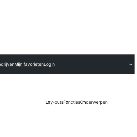
drijven
Mijn favorieten
Login
Lay-outs
Functies
Onderwerpen