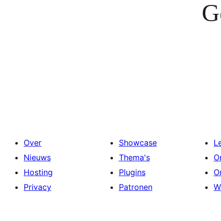
G
Over
Showcase
L
Nieuws
Thema's
O
Hosting
Plugins
O
Privacy
Patronen
W