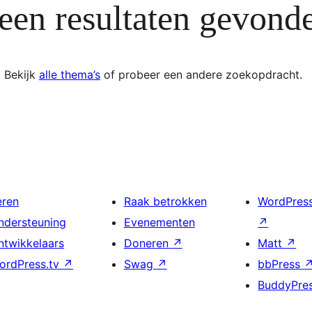
een resultaten gevond
Bekijk
alle thema’s
of probeer een andere zoekopdracht.
eren
Raak betrokken
WordPres
ndersteuning
Evenementen
↗
ntwikkelaars
Doneren
↗
Matt
↗
ordPress.tv
↗
Swag
↗
bbPress
BuddyPre