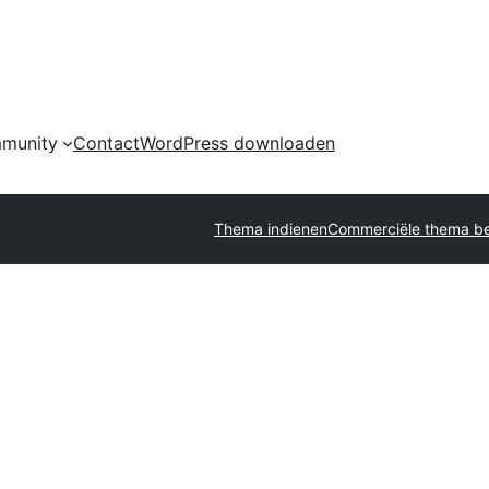
munity
Contact
WordPress downloaden
Thema indienen
Commerciële thema be