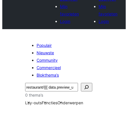
Mijn
Mijn
favorieten
favorieten
Login
Login
Populair
Nieuwste
Community
Commercieel
Blokthema’s
Zoeken
0 thema’s
Lay-outs
Functies
Onderwerpen