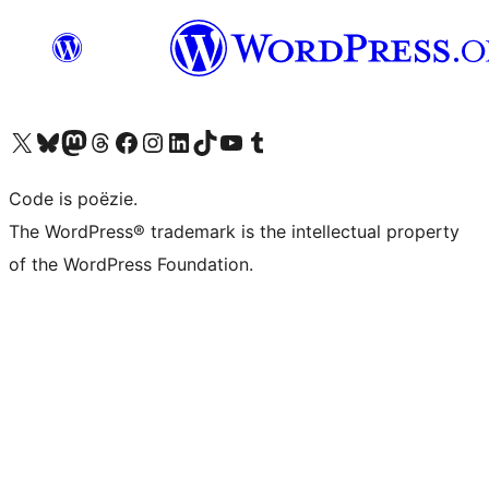
Bezoek ons X (voorheen Twitter) account
Bezoek ons Bluesky account
Bezoek ons Mastodon account
Bezoek ons Threads account
Onze Facebook pagina bezoeken
Bezoek ons Instagram account
Bezoek ons LinkedIn account
Bezoek ons TikTok account
Bezoek ons YouTube kanaal
Bezoek ons Tumblr account
Code is poëzie.
The WordPress® trademark is the intellectual property
of the WordPress Foundation.