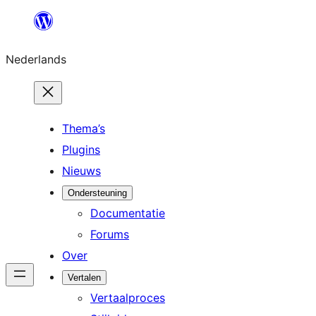
Ga
naar
Nederlands
de
inhoud
Thema’s
Plugins
Nieuws
Ondersteuning
Documentatie
Forums
Over
Vertalen
Vertaalproces