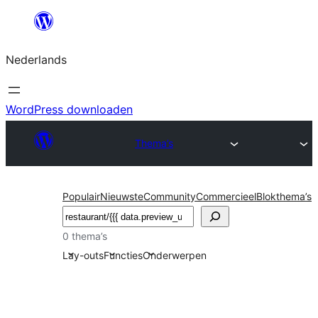
Ga
naar
Nederlands
de
inhoud
WordPress downloaden
Thema’s
Populair
Nieuwste
Community
Commercieel
Blokthema’s
Zoeken
0 thema’s
Lay-outs
Functies
Onderwerpen