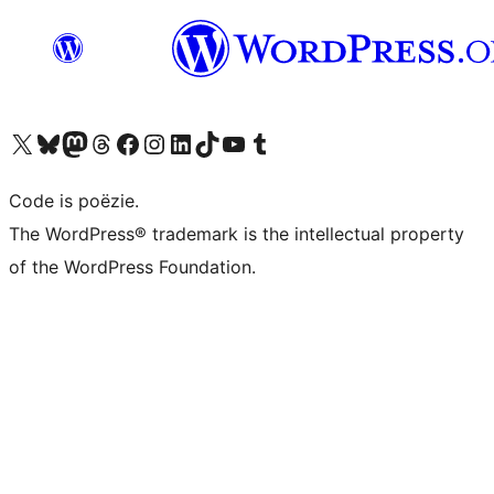
Bezoek ons X (voorheen Twitter) account
Bezoek ons Bluesky account
Bezoek ons Mastodon account
Bezoek ons Threads account
Onze Facebook pagina bezoeken
Bezoek ons Instagram account
Bezoek ons LinkedIn account
Bezoek ons TikTok account
Bezoek ons YouTube kanaal
Bezoek ons Tumblr account
Code is poëzie.
The WordPress® trademark is the intellectual property
of the WordPress Foundation.